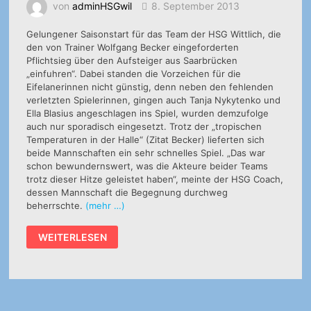
von
adminHSGwil
8. September 2013
Gelungener Saisonstart für das Team der HSG Wittlich, die
den von Trainer Wolfgang Becker eingeforderten
Pflichtsieg über den Aufsteiger aus Saarbrücken
„einfuhren“. Dabei standen die Vorzeichen für die
Eifelanerinnen nicht günstig, denn neben den fehlenden
verletzten Spielerinnen, gingen auch Tanja Nykytenko und
Ella Blasius angeschlagen ins Spiel, wurden demzufolge
auch nur sporadisch eingesetzt. Trotz der „tropischen
Temperaturen in der Halle“ (Zitat Becker) lieferten sich
beide Mannschaften ein sehr schnelles Spiel. „Das war
schon bewundernswert, was die Akteure beider Teams
trotz dieser Hitze geleistet haben“, meinte der HSG Coach,
dessen Mannschaft die Begegnung durchweg
beherrschte.
(mehr …)
HSG
WEITERLESEN
WITTLICH
I
–
TBS
SAARBRÜCKEN
40:34
(20:15)