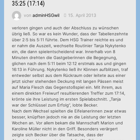
35:25 (17:14)
von
adminHSGwil
15. April 2013
verloren gingen und auch der Abschluss zu wünschen
übrig ließ. So war es kein Wunder, dass der Tabellenzehnte
über 2:5 bis 5:11 führte. Dem HSG Trainer reichte es und
er nahm die Auszeit, wechselte Routinier Tanja Nykytenko
ein, die dann spielentscheidend war. Innerhalb von 8
Minuten drehten die Gastgeberinnen die Begegnung,
glichen nach dem 5:11 beim 12:12 erstmals aus und gingen
16:13 in Führung. Nykytenko ließ ihr Können aufblitzen, traf
entweder selbst aus dem Rückraum oder leitete aus einer
jetzt sicher stehenden Deckung mit langen Pässen meist
auf Maria Flesch das Gegenstoßspiel ein. Mit ihrem, aus
einem direkten Freiwurf resultierenden Treffer zum 17:14,
krönte sie ihre Leistung im ersten Spielabschnitt. „Tanja
war der Schlüssel zum Erfolg“, lobte Becker.
Nach dem Wechsel spielten die Eifelanerinnen zwar etwas
besser, knüpften jedoch nie an die Leistung der letzten
Wochen an. Vor allem bekam die Mannschaft Marion und
Karoline Müller nicht in den Griff. Besonders verärgert
zeigte sich Becker über die Tatsache, dass der