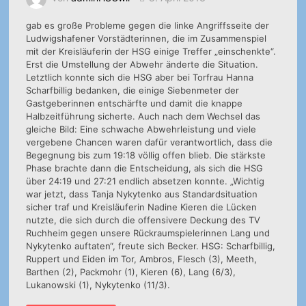
gab es große Probleme gegen die linke Angriffsseite der
Ludwigshafener Vorstädterinnen, die im Zusammenspiel
mit der Kreisläuferin der HSG einige Treffer „einschenkte“.
Erst die Umstellung der Abwehr änderte die Situation.
Letztlich konnte sich die HSG aber bei Torfrau Hanna
Scharfbillig bedanken, die einige Siebenmeter der
Gastgeberinnen entschärfte und damit die knappe
Halbzeitführung sicherte. Auch nach dem Wechsel das
gleiche Bild: Eine schwache Abwehrleistung und viele
vergebene Chancen waren dafür verantwortlich, dass die
Begegnung bis zum 19:18 völlig offen blieb. Die stärkste
Phase brachte dann die Entscheidung, als sich die HSG
über 24:19 und 27:21 endlich absetzen konnte. „Wichtig
war jetzt, dass Tanja Nykytenko aus Standardsituation
sicher traf und Kreisläuferin Nadine Kieren die Lücken
nutzte, die sich durch die offensivere Deckung des TV
Ruchheim gegen unsere Rückraumspielerinnen Lang und
Nykytenko auftaten“, freute sich Becker. HSG: Scharfbillig,
Ruppert und Eiden im Tor, Ambros, Flesch (3), Meeth,
Barthen (2), Packmohr (1), Kieren (6), Lang (6/3),
Lukanowski (1), Nykytenko (11/3).