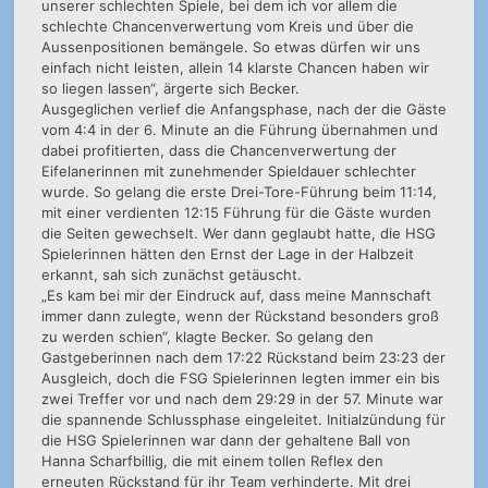
unserer schlechten Spiele, bei dem ich vor allem die
schlechte Chancenverwertung vom Kreis und über die
Aussenpositionen bemängele. So etwas dürfen wir uns
einfach nicht leisten, allein 14 klarste Chancen haben wir
so liegen lassen“, ärgerte sich Becker.
Ausgeglichen verlief die Anfangsphase, nach der die Gäste
vom 4:4 in der 6. Minute an die Führung übernahmen und
dabei profitierten, dass die Chancenverwertung der
Eifelanerinnen mit zunehmender Spieldauer schlechter
wurde. So gelang die erste Drei-Tore-Führung beim 11:14,
mit einer verdienten 12:15 Führung für die Gäste wurden
die Seiten gewechselt. Wer dann geglaubt hatte, die HSG
Spielerinnen hätten den Ernst der Lage in der Halbzeit
erkannt, sah sich zunächst getäuscht.
„Es kam bei mir der Eindruck auf, dass meine Mannschaft
immer dann zulegte, wenn der Rückstand besonders groß
zu werden schien“, klagte Becker. So gelang den
Gastgeberinnen nach dem 17:22 Rückstand beim 23:23 der
Ausgleich, doch die FSG Spielerinnen legten immer ein bis
zwei Treffer vor und nach dem 29:29 in der 57. Minute war
die spannende Schlussphase eingeleitet. Initialzündung für
die HSG Spielerinnen war dann der gehaltene Ball von
Hanna Scharfbillig, die mit einem tollen Reflex den
erneuten Rückstand für ihr Team verhinderte. Mit drei