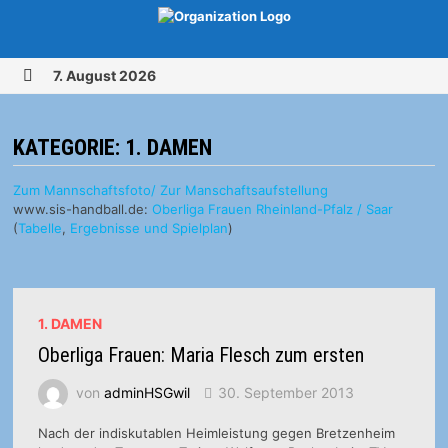
Zurück
7. August 2026
zum
MENÜ
Inhalt
KATEGORIE:
1. DAMEN
Zum Mannschaftsfoto/ Zur Manschaftsaufstellung
www.sis-handball.de:
Oberliga Frauen Rheinland-Pfalz / Saar
(
Tabelle
,
Ergebnisse und Spielplan
)
1. DAMEN
Oberliga Frauen: Maria Flesch zum ersten
von
adminHSGwil
30. September 2013
Nach der indiskutablen Heimleistung gegen Bretzenheim