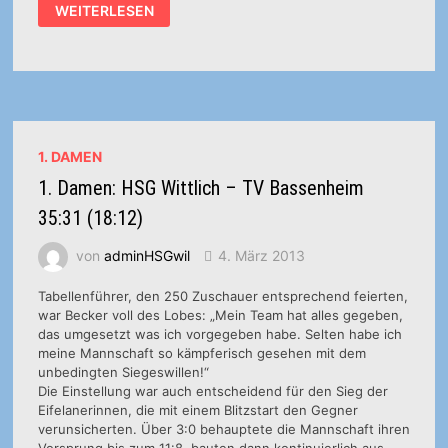
1.
WEITERLESEN
DAMEN:
OBERLIGA-
FRAUEN
WEITER
AUF
DEM
WEG
NACH
OBEN
1. DAMEN
1. Damen: HSG Wittlich – TV Bassenheim
35:31 (18:12)
von
adminHSGwil
4. März 2013
Tabellenführer, den 250 Zuschauer entsprechend feierten,
war Becker voll des Lobes: „Mein Team hat alles gegeben,
das umgesetzt was ich vorgegeben habe. Selten habe ich
meine Mannschaft so kämpferisch gesehen mit dem
unbedingten Siegeswillen!“
Die Einstellung war auch entscheidend für den Sieg der
Eifelanerinnen, die mit einem Blitzstart den Gegner
verunsicherten. Über 3:0 behauptete die Mannschaft ihren
Vorsprung bis zum 11:8, bauten dann kontinuierlich aus