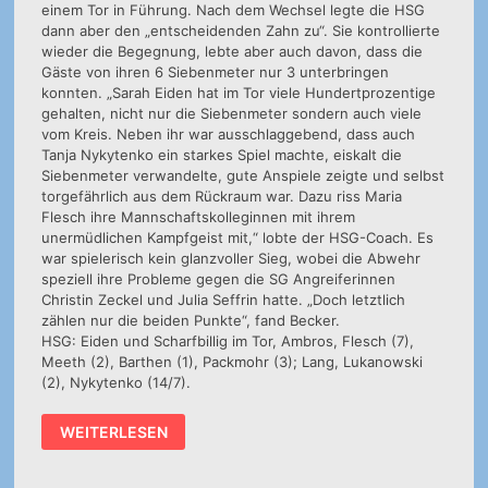
einem Tor in Führung. Nach dem Wechsel legte die HSG
dann aber den „entscheidenden Zahn zu“. Sie kontrollierte
wieder die Begegnung, lebte aber auch davon, dass die
Gäste von ihren 6 Siebenmeter nur 3 unterbringen
konnten. „Sarah Eiden hat im Tor viele Hundertprozentige
gehalten, nicht nur die Siebenmeter sondern auch viele
vom Kreis. Neben ihr war ausschlaggebend, dass auch
Tanja Nykytenko ein starkes Spiel machte, eiskalt die
Siebenmeter verwandelte, gute Anspiele zeigte und selbst
torgefährlich aus dem Rückraum war. Dazu riss Maria
Flesch ihre Mannschaftskolleginnen mit ihrem
unermüdlichen Kampfgeist mit,“ lobte der HSG-Coach. Es
war spielerisch kein glanzvoller Sieg, wobei die Abwehr
speziell ihre Probleme gegen die SG Angreiferinnen
Christin Zeckel und Julia Seffrin hatte. „Doch letztlich
zählen nur die beiden Punkte“, fand Becker.
HSG: Eiden und Scharfbillig im Tor, Ambros, Flesch (7),
Meeth (2), Barthen (1), Packmohr (3); Lang, Lukanowski
(2), Nykytenko (14/7).
1.
WEITERLESEN
DAMEN:
OBERLIGA-
FRAUEN