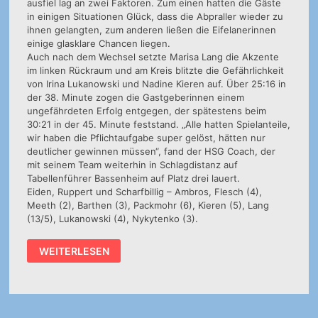
ausfiel lag an zwei Faktoren. Zum einen hatten die Gäste
in einigen Situationen Glück, dass die Abpraller wieder zu
ihnen gelangten, zum anderen ließen die Eifelanerinnen
einige glasklare Chancen liegen.
Auch nach dem Wechsel setzte Marisa Lang die Akzente
im linken Rückraum und am Kreis blitzte die Gefährlichkeit
von Irina Lukanowski und Nadine Kieren auf. Über 25:16 in
der 38. Minute zogen die Gastgeberinnen einem
ungefährdeten Erfolg entgegen, der spätestens beim
30:21 in der 45. Minute feststand. „Alle hatten Spielanteile,
wir haben die Pflichtaufgabe super gelöst, hätten nur
deutlicher gewinnen müssen“, fand der HSG Coach, der
mit seinem Team weiterhin in Schlagdistanz auf
Tabellenführer Bassenheim auf Platz drei lauert.
Eiden, Ruppert und Scharfbillig – Ambros, Flesch (4),
Meeth (2), Barthen (3), Packmohr (6), Kieren (5), Lang
(13/5), Lukanowski (4), Nykytenko (3).
1.
WEITERLESEN
DAMEN:
HSG
WITTLICH
–
SG
SAULHEIM