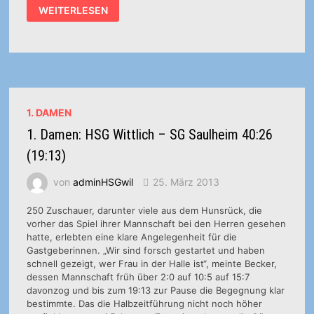
1.
WEITERLESEN
DAMEN:
OBERLIGA-
FRAUEN
WEITER
IN
LAUERSTELLUNG
1. DAMEN
1. Damen: HSG Wittlich – SG Saulheim 40:26
(19:13)
von
adminHSGwil
25. März 2013
250 Zuschauer, darunter viele aus dem Hunsrück, die
vorher das Spiel ihrer Mannschaft bei den Herren gesehen
hatte, erlebten eine klare Angelegenheit für die
Gastgeberinnen. „Wir sind forsch gestartet und haben
schnell gezeigt, wer Frau in der Halle ist“, meinte Becker,
dessen Mannschaft früh über 2:0 auf 10:5 auf 15:7
davonzog und bis zum 19:13 zur Pause die Begegnung klar
bestimmte. Das die Halbzeitführung nicht noch höher