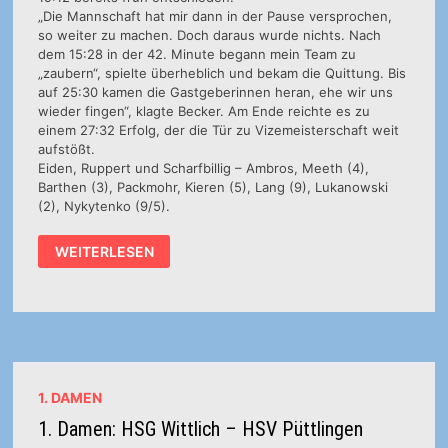
„Die Mannschaft hat mir dann in der Pause versprochen,
so weiter zu machen. Doch daraus wurde nichts. Nach
dem 15:28 in der 42. Minute begann mein Team zu
„zaubern“, spielte überheblich und bekam die Quittung. Bis
auf 25:30 kamen die Gastgeberinnen heran, ehe wir uns
wieder fingen“, klagte Becker. Am Ende reichte es zu
einem 27:32 Erfolg, der die Tür zu Vizemeisterschaft weit
aufstößt.
Eiden, Ruppert und Scharfbillig – Ambros, Meeth (4),
Barthen (3), Packmohr, Kieren (5), Lang (9), Lukanowski
(2), Nykytenko (9/5).
1.
WEITERLESEN
DAMEN:
TV
HAUENSTEIN
–
HSG
WITTLICH
27:32
(12:19)
1. DAMEN
1. Damen: HSG Wittlich – HSV Püttlingen