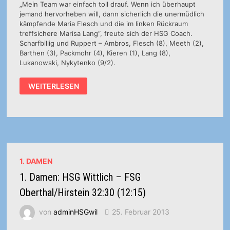
„Mein Team war einfach toll drauf. Wenn ich überhaupt
jemand hervorheben will, dann sicherlich die unermüdlich
kämpfende Maria Flesch und die im linken Rückraum
treffsichere Marisa Lang“, freute sich der HSG Coach.
Scharfbillig und Ruppert – Ambros, Flesch (8), Meeth (2),
Barthen (3), Packmohr (4), Kieren (1), Lang (8),
Lukanowski, Nykytenko (9/2).
1.
WEITERLESEN
DAMEN:
HSG
WITTLICH
–
TV
BASSENHEIM
35:31
(18:12)
1. DAMEN
1. Damen: HSG Wittlich – FSG
Oberthal/Hirstein 32:30 (12:15)
von
adminHSGwil
25. Februar 2013