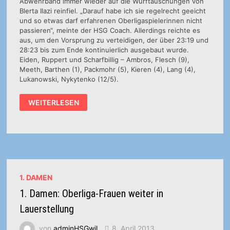
Abwehrband immer wieder auf die Wurftäuschungen von
Blerta Ilazi reinfiel. „Darauf habe ich sie regelrecht geeicht
und so etwas darf erfahrenen Oberligaspielerinnen nicht
passieren“, meinte der HSG Coach. Allerdings reichte es
aus, um den Vorsprung zu verteidigen, der über 23:19 und
28:23 bis zum Ende kontinuierlich ausgebaut wurde.
Eiden, Ruppert und Scharfbillig – Ambros, Flesch (9),
Meeth, Barthen (1), Packmohr (5), Kieren (4), Lang (4),
Lukanowski, Nykytenko (12/5).
1.
WEITERLESEN
DAMEN:
HSG
WITTLICH
–
HSV
PÜTTLINGEN
35:25
(17:14)
1. DAMEN
1. Damen: Oberliga-Frauen weiter in
Lauerstellung
von
adminHSGwil
8. April 2013