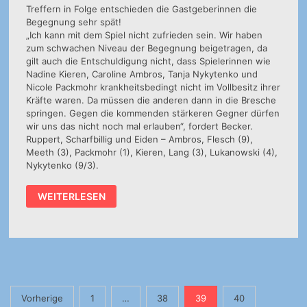
Treffern in Folge entschieden die Gastgeberinnen die
Begegnung sehr spät!
„Ich kann mit dem Spiel nicht zufrieden sein. Wir haben
zum schwachen Niveau der Begegnung beigetragen, da
gilt auch die Entschuldigung nicht, dass Spielerinnen wie
Nadine Kieren, Caroline Ambros, Tanja Nykytenko und
Nicole Packmohr krankheitsbedingt nicht im Vollbesitz ihrer
Kräfte waren. Da müssen die anderen dann in die Bresche
springen. Gegen die kommenden stärkeren Gegner dürfen
wir uns das nicht noch mal erlauben“, fordert Becker.
Ruppert, Scharfbillig und Eiden – Ambros, Flesch (9),
Meeth (3), Packmohr (1), Kieren, Lang (3), Lukanowski (4),
Nykytenko (9/3).
1.
WEITERLESEN
DAMEN:
HSG
WITTLICH
–
FSG
OBERTHAL/HIRSTEIN
32:30
(12:15)
Seitennummerierung
Vorherige
1
…
38
39
40