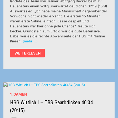
landete das Team von Trainer Wolfgang Becker beim TV
Hauenstein einen völlig unerwartet deutlichen 32:19 (15:9)
Auswärtssieg. „Ich habe meine Mannschaft gegenüber der
Vorwoche nicht wieder erkannt. Die ersten 15 Minuten
waren erste Sahne, einfach Klasse gespielt und
Hauenstein war hier ohne jede Chance“, freute sich
Becker. Grundstein zum Erfolg war die gute Defensive.
Dabei war es die rechte Abwehrseite der HSG mit Nadine
Kieren,
(mehr …)
OBERLIGA
WEITERLESEN
FRAUEN:
MARIA
FLESCH
ZUM
ERSTEN
1. DAMEN
HSG Wittlich I – TBS Saarbrücken 40:34
(20:15)