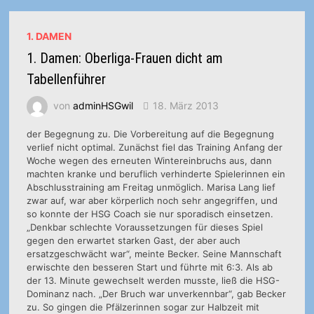
40:26
(19:13)
1. DAMEN
1. Damen: Oberliga-Frauen dicht am
Tabellenführer
von
adminHSGwil
18. März 2013
der Begegnung zu. Die Vorbereitung auf die Begegnung
verlief nicht optimal. Zunächst fiel das Training Anfang der
Woche wegen des erneuten Wintereinbruchs aus, dann
machten kranke und beruflich verhinderte Spielerinnen ein
Abschlusstraining am Freitag unmöglich. Marisa Lang lief
zwar auf, war aber körperlich noch sehr angegriffen, und
so konnte der HSG Coach sie nur sporadisch einsetzen.
„Denkbar schlechte Voraussetzungen für dieses Spiel
gegen den erwartet starken Gast, der aber auch
ersatzgeschwächt war“, meinte Becker. Seine Mannschaft
erwischte den besseren Start und führte mit 6:3. Als ab
der 13. Minute gewechselt werden musste, ließ die HSG-
Dominanz nach. „Der Bruch war unverkennbar“, gab Becker
zu. So gingen die Pfälzerinnen sogar zur Halbzeit mit