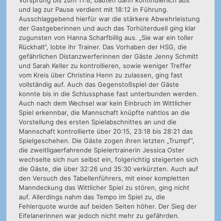
und lag zur Pause verdient mit 18:12 in Führung.
Ausschlaggebend hierfür war die stärkere Abwehrleistung
der Gastgeberinnen und auch das Torhüterduell ging klar
zugunsten von Hanna Scharfbillig aus. „Sie war ein toller
Rückhalt“, lobte ihr Trainer. Das Vorhaben der HSG, die
gefährlichen Distanzwerferinnen der Gäste Jenny Schmitt
und Sarah Keller zu kontrollieren, sowie weniger Treffer
vom Kreis über Christina Henn zu zulassen, ging fast
vollständig auf. Auch das Gegenstoßspiel der Gäste
konnte bis in die Schlussphase fast unterbunden werden.
Auch nach dem Wechsel war kein Einbruch im Wittlicher
Spiel erkennbar, die Mannschaft knüpfte nahtlos an die
Vorstellung des ersten Spielabschnittes an und die
Mannschaft kontrollierte über 20:15, 23:18 bis 28:21 das
Spielgeschehen. Die Gäste zogen ihren letzten „Trumpf“,
die zweitligaerfahrende Spielertrainerin Jessica Oster
wechselte sich nun selbst ein, folgerichtig steigerten sich
die Gäste, die über 32:26 und 35:30 verkürzten. Auch auf
den Versuch des Tabellenführers, mit einer kompletten
Manndeckung das Wittlicher Spiel zu stören, ging nicht
auf. Allerdings nahm das Tempo im Spiel zu, die
Fehlerquote wurde auf beiden Seiten höher. Der Sieg der
Eifelanerinnen war jedoch nicht mehr zu gefährden.