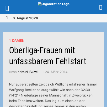
Zurück
6. August 2026
zum
MENÜ
Inhalt
1. DAMEN
Oberliga-Frauen mit
unfassbarem Fehlstart
von
adminHSGwil
24. März 2014
Nur äußerst selten zeigt sich Wittlichs erfahrener Trainer
Wolfgang Becker so aufgewühlt wie nach der 32:39
(14:21) Niederlage seiner Mannschaft in Zweibrücken
beim Tabellenzweiten. Das lag zum einen an der
desolaten Vorstellung seines Teams in den ersten