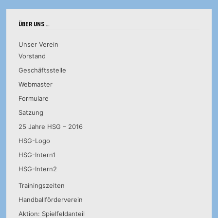
der
Beiträge
ÜBER UNS …
Unser Verein
Vorstand
Geschäftsstelle
Webmaster
Formulare
Satzung
25 Jahre HSG – 2016
HSG-Logo
HSG-Intern1
HSG-Intern2
Trainingszeiten
Handballförderverein
Aktion: Spielfeldanteil