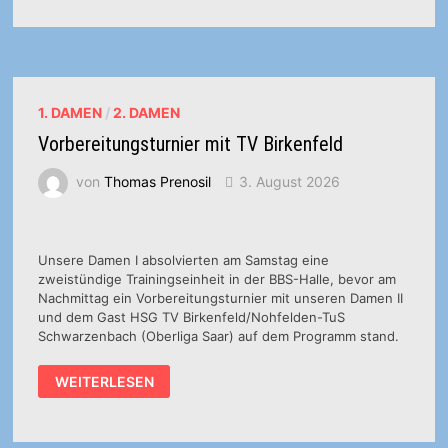
IN
LEVERKUSEN
1. DAMEN
/
2. DAMEN
Vorbereitungsturnier mit TV Birkenfeld
von
Thomas Prenosil
3. August 2026
Unsere Damen I absolvierten am Samstag eine
zweistündige Trainingseinheit in der BBS-Halle, bevor am
Nachmittag ein Vorbereitungsturnier mit unseren Damen II
und dem Gast HSG TV Birkenfeld/Nohfelden-TuS
Schwarzenbach (Oberliga Saar) auf dem Programm stand.
VORBEREITUNGSTURNIER
WEITERLESEN
MIT
TV
BIRKENFELD