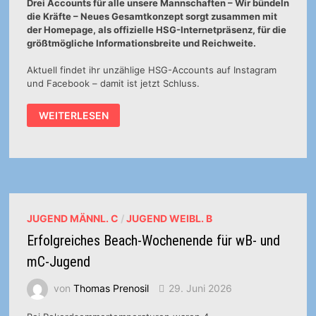
Drei Accounts für alle unsere Mannschaften – Wir bündeln
die Kräfte – Neues Gesamtkonzept sorgt zusammen mit
der Homepage, als offizielle HSG-Internetpräsenz, für die
größtmögliche Informationsbreite und Reichweite.
Aktuell findet ihr unzählige HSG-Accounts auf Instagram
und Facebook – damit ist jetzt Schluss.
EINE
WEITERLESEN
PLATTFORM
FÜR
UNSERE
JUGEND
JUGEND MÄNNL. C
/
JUGEND WEIBL. B
Erfolgreiches Beach-Wochenende für wB- und
mC-Jugend
von
Thomas Prenosil
29. Juni 2026