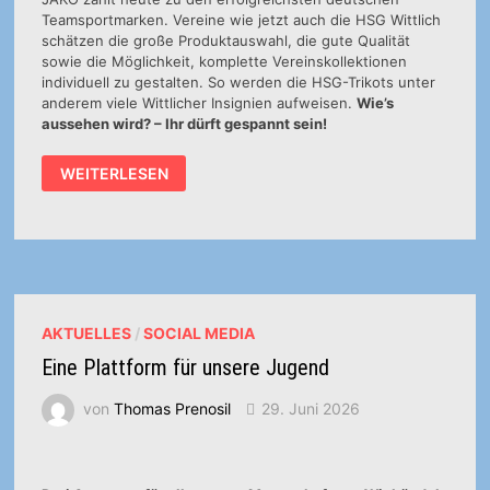
Teamsportmarken. Vereine wie jetzt auch die HSG Wittlich
schätzen die große Produktauswahl, die gute Qualität
sowie die Möglichkeit, komplette Vereinskollektionen
individuell zu gestalten. So werden die HSG-Trikots unter
anderem viele Wittlicher Insignien aufweisen.
Wie’s
aussehen wird? – Ihr dürft gespannt sein!
JAKO
WEITERLESEN
IST
NEUER
AUSSTATTER
DER
HSG
WITTLICH
AKTUELLES
/
SOCIAL MEDIA
Eine Plattform für unsere Jugend
von
Thomas Prenosil
29. Juni 2026