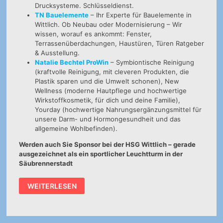
Drucksysteme. Schlüsseldienst.
TN Bauelemente
– Ihr Experte für Bauelemente in
Wittlich. Ob Neubau oder Modernisierung – Wir
wissen, worauf es ankommt: Fenster,
Terrassenüberdachungen, Haustüren, Türen Ratgeber
& Ausstellung.
Natalie Bechtel ProWin
– Symbiontische Reinigung
(kraftvolle Reinigung, mit cleveren Produkten, die
Plastik sparen und die Umwelt schonen), New
Wellness (moderne Hautpflege und hochwertige
Wirkstoffkosmetik, für dich und deine Familie),
Yourday (hochwertige Nahrungsergänzungsmittel für
unsere Darm- und Hormongesundheit und das
allgemeine Wohlbefinden).
Werden auch Sie Sponsor bei der HSG Wittlich – gerade
ausgezeichnet als ein sportlicher Leuchtturm in der
Säubrennerstadt
HSG
WEITERLESEN
BEGRÜSST N
EUE S
PONSOREN