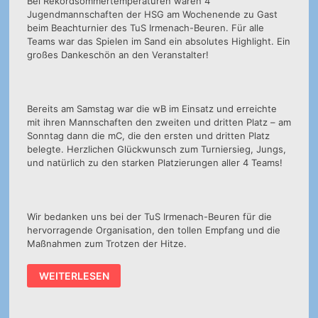
Bei Rekordsommertemperaturen waren 4
Jugendmannschaften der HSG am Wochenende zu Gast
beim Beachturnier des TuS Irmenach-Beuren. Für alle
Teams war das Spielen im Sand ein absolutes Highlight. Ein
großes Dankeschön an den Veranstalter!
Bereits am Samstag war die wB im Einsatz und erreichte
mit ihren Mannschaften den zweiten und dritten Platz – am
Sonntag dann die mC, die den ersten und dritten Platz
belegte. Herzlichen Glückwunsch zum Turniersieg, Jungs,
und natürlich zu den starken Platzierungen aller 4 Teams!
Wir bedanken uns bei der TuS Irmenach-Beuren für die
hervorragende Organisation, den tollen Empfang und die
Maßnahmen zum Trotzen der Hitze.
ERFOLGREICHES
WEITERLESEN
BEACH-
WOCHENENDE
FÜR
WB-