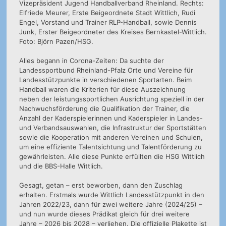
Vizepräsident Jugend Handballverband Rheinland. Rechts:
Elfriede Meurer, Erste Beigeordnete Stadt Wittlich, Rudi
Engel, Vorstand und Trainer RLP-Handball, sowie Dennis
Junk, Erster Beigeordneter des Kreises Bernkastel-Wittlich.
Foto: Björn Pazen/HSG.
Alles begann in Corona-Zeiten: Da suchte der
Landessportbund Rheinland-Pfalz Orte und Vereine für
Landesstützpunkte in verschiedenen Sportarten. Beim
Handball waren die Kriterien für diese Auszeichnung
neben der leistungssportlichen Ausrichtung speziell in der
Nachwuchsförderung die Qualifikation der Trainer, die
Anzahl der Kaderspielerinnen und Kaderspieler in Landes-
und Verbandsauswahlen, die Infrastruktur der Sportstätten
sowie die Kooperation mit anderen Vereinen und Schulen,
um eine effiziente Talentsichtung und Talentförderung zu
gewährleisten. Alle diese Punkte erfüllten die HSG Wittlich
und die BBS-Halle Wittlich.
Gesagt, getan – erst beworben, dann den Zuschlag
erhalten. Erstmals wurde Wittlich Landesstützpunkt in den
Jahren 2022/23, dann für zwei weitere Jahre (2024/25) –
und nun wurde dieses Prädikat gleich für drei weitere
Jahre – 2026 bis 2028 – verliehen. Die offizielle Plakette ist