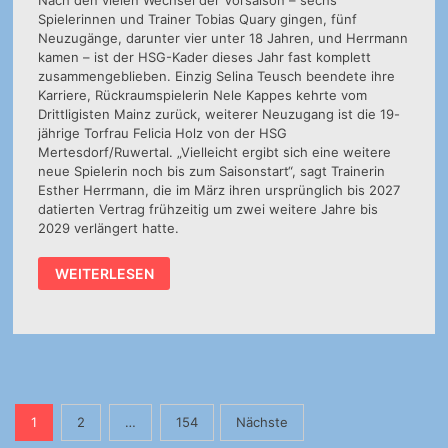
Nach den vielen Wechsel der Vorsaison – sechs
Spielerinnen und Trainer Tobias Quary gingen, fünf
Neuzugänge, darunter vier unter 18 Jahren, und Herrmann
kamen – ist der HSG-Kader dieses Jahr fast komplett
zusammengeblieben. Einzig Selina Teusch beendete ihre
Karriere, Rückraumspielerin Nele Kappes kehrte vom
Drittligisten Mainz zurück, weiterer Neuzugang ist die 19-
jährige Torfrau Felicia Holz von der HSG
Mertesdorf/Ruwertal. „Vielleicht ergibt sich eine weitere
neue Spielerin noch bis zum Saisonstart“, sagt Trainerin
Esther Herrmann, die im März ihren ursprünglich bis 2027
datierten Vertrag frühzeitig um zwei weitere Jahre bis
2029 verlängert hatte.
DREI
WEITERLESEN
NEUE
GEGNER,
ZWEI
NEUZUGÄNGE
UND
ZWEI
LANGZEITVERLETZTE
Seitennummerierung
1
2
…
154
Nächste