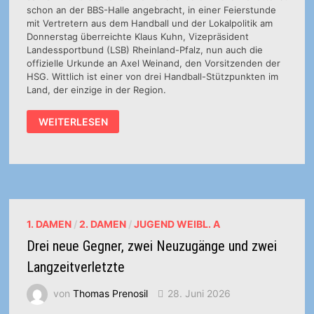
schon an der BBS-Halle angebracht, in einer Feierstunde
mit Vertretern aus dem Handball und der Lokalpolitik am
Donnerstag überreichte Klaus Kuhn, Vizepräsident
Landessportbund (LSB) Rheinland-Pfalz, nun auch die
offizielle Urkunde an Axel Weinand, den Vorsitzenden der
HSG. Wittlich ist einer von drei Handball-Stützpunkten im
Land, der einzige in der Region.
WITTLICH
WEITERLESEN
BLEIBT
FÜR
DREI
WEITERE
JAHRE
LANDESSTÜTZPUNKT
HANDBALL
1. DAMEN
/
2. DAMEN
/
JUGEND WEIBL. A
Drei neue Gegner, zwei Neuzugänge und zwei
Langzeitverletzte
von
Thomas Prenosil
28. Juni 2026