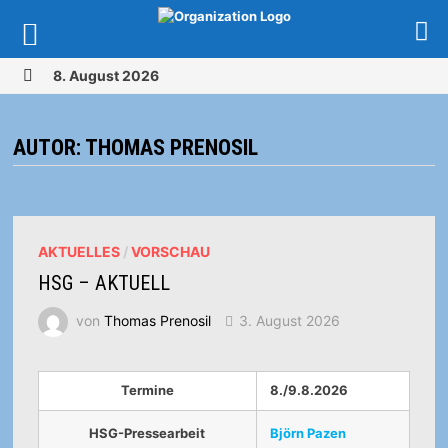
Zurück
8. August 2026
zum
MENÜ
Inhalt
AUTOR:
THOMAS PRENOSIL
AKTUELLES
/
VORSCHAU
HSG – AKTUELL
von
Thomas Prenosil
3. August 2026
Termine
8./9.8.2026
HSG-Pressearbeit
Björn Pazen