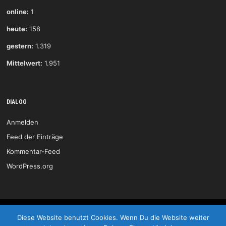
online:
1
heute:
158
gestern:
1.319
Mittelwert:
1.951
DIALOG
Anmelden
Feed der Einträge
Kommentar-Feed
WordPress.org
HSG Wittlich © 2026
Diese Website benutzt Cookies. Wenn Du die Website weiter