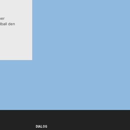
ner
dball den
DIALOG