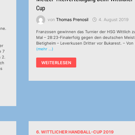
Cup
von
Thomas Prenosil
4. August 2019
nne.
Franzosen gewinnen das Turnier der HSG Wittlich z
Mal – 28:23-Finalerfolg gegen den deutschen Meist
Bietigheim – Leverkusen Dritter vor Bukarest. – Von
er
(mehr …)
e 7
 2.
METZER
WEITERLESEN
ach
TITELVERTEIDIGUNG
as
BEIM
WITTLICHER
HANDBALL-
CUP
6. WITTLICHER HANDBALL-CUP 2019