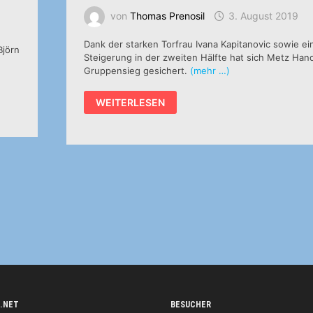
von
Thomas Prenosil
3. August 2019
Dank der starken Torfrau Ivana Kapitanovic sowie ei
Björn
Steigerung in der zweiten Hälfte hat sich Metz Han
Gruppensieg gesichert.
(mehr …)
VORRUNDE
WEITERLESEN
GRUPPE
B:
SG
BBM
BIETIGHEIM
–
METZ
HANDBALL
27:31
(14:15)
.NET
BESUCHER