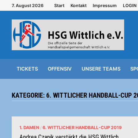
Zurück
7. August 2026
Start
Kontakt
Impressum
LOGIN
zum
Inhalt
TICKETS
OFFENSIV
UNSERE TEAMS
SP
KATEGORIE:
6. WITTLICHER HANDBALL-CUP 2
1. DAMEN
/
6. WITTLICHER HANDBALL-CUP 2019
Andrea Czanik verstärkt die HSG Wittlich