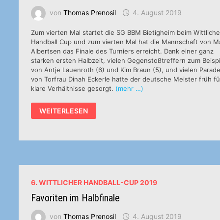
von
Thomas Prenosil
4. August 2019
Zum vierten Mal startet die SG BBM Bietigheim beim Wittliche
Handball Cup und zum vierten Mal hat die Mannschaft von Ma
Albertsen das Finale des Turniers erreicht. Dank einer ganz
starken ersten Halbzeit, vielen Gegenstoßtreffern zum Beispi
von Antje Lauenroth (6) und Kim Braun (5), und vielen Parad
von Torfrau Dinah Eckerle hatte der deutsche Meister früh fü
klare Verhältnisse gesorgt.
(mehr …)
1.
WEITERLESEN
HALBFINALE:
BAYER
LEVERKUSEN
–
SG
BBM
BIETIGHEIM
17:26
(9:14)
6. WITTLICHER HANDBALL-CUP 2019
Favoriten im Halbfinale
von
Thomas Prenosil
4. August 2019