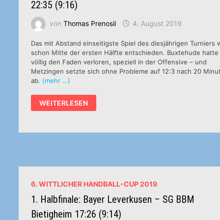
22:35 (9:16)
von
Thomas Prenosil
4. August 2019
Das mit Abstand einseitigste Spiel des diesjährigen Turniers 
schon Mitte der ersten Hälfte entschieden. Buxtehude hatte
völlig den Faden verloren, speziell in der Offensive – und
Metzingen setzte sich ohne Probleme auf 12:3 nach 20 Minu
ab.
(mehr …)
SPIEL
WEITERLESEN
UM
PLATZ
5:
BUXTEHUDER
SV
–
TUS
METZINGEN
22:35
(9:16)
6. WITTLICHER HANDBALL-CUP 2019
1. Halbfinale: Bayer Leverkusen – SG BBM
Bietigheim 17:26 (9:14)