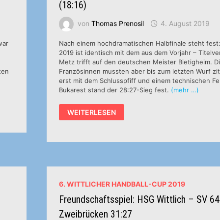
(18:16)
von
Thomas Prenosil
4. August 2019
war
Nach einem hochdramatischen Halbfinale steht fest
2019 ist identisch mit dem aus dem Vorjahr – Titelve
Metz trifft auf den deutschen Meister Bietigheim. D
ten
Französinnen mussten aber bis zum letzten Wurf zi
erst mit dem Schlusspfiff und einem technischen Fe
Bukarest stand der 28:27-Sieg fest.
(mehr …)
2.
WEITERLESEN
HALBFINALE:
METZ
HANDBALL
–
CSM
BUKAREST
28:27
(18:16)
6. WITTLICHER HANDBALL-CUP 2019
Freundschaftsspiel: HSG Wittlich – SV 64
Zweibrücken 31:27