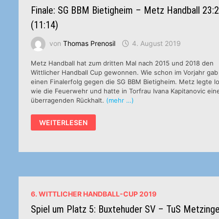
Finale: SG BBM Bietigheim – Metz Handball 23:
(11:14)
von
Thomas Prenosil
4. August 2019
Metz Handball hat zum dritten Mal nach 2015 und 2018 den
Wittlicher Handball Cup gewonnen. Wie schon im Vorjahr gab
einen Finalerfolg gegen die SG BBM Bietigheim. Metz legte l
wie die Feuerwehr und hatte in Torfrau Ivana Kapitanovic ein
überragenden Rückhalt.
(mehr …)
FINALE:
WEITERLESEN
SG
BBM
BIETIGHEIM
–
METZ
HANDBALL
23:28
(11:14)
6. WITTLICHER HANDBALL-CUP 2019
Spiel um Platz 5: Buxtehuder SV – TuS Metzing