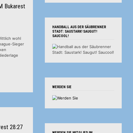
SM Bukarest
HANDBALL AUS DER SÄUBRENNER
STADT: SAUSTARK! SAUGUT!
SAUCOOL!
ittlich wohl
eague-Sieger
rken
Niederlage
WERDEN SIE
rest 28:27
WERDEN SIE MITGLIED IM