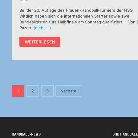
Bei der 20. Auflage des Frauen-Handball-Turniers der HSG
Wittlich haben sich die internationalen Starter sowie zwei
Bundesligisten fürs Halbfinale am Sonntag qualifiziert. – Von 
Pazen.
(mehr …)
FAVORITEN
WEITERLESEN
IM
HALBFINALE
Seitennummerierung
1
2
3
Nächste
der
Beiträge
HANDBALL-NEWS
DHB HANDBALL