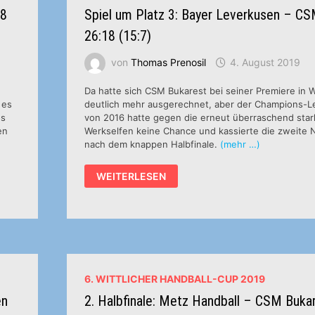
28
Spiel um Platz 3: Bayer Leverkusen – C
26:18 (15:7)
von
Thomas Prenosil
4. August 2019
Da hatte sich CSM Bukarest bei seiner Premiere in W
 es
deutlich mehr ausgerechnet, aber der Champions-L
os
von 2016 hatte gegen die erneut überraschend sta
en
Werkselfen keine Chance und kassierte die zweite 
nach dem knappen Halbfinale.
(mehr …)
SPIEL
WEITERLESEN
UM
PLATZ
3:
BAYER
LEVERKUSEN
–
CSM
BUKAREST
26:18
(15:7)
6. WITTLICHER HANDBALL-CUP 2019
en
2. Halbfinale: Metz Handball – CSM Buka