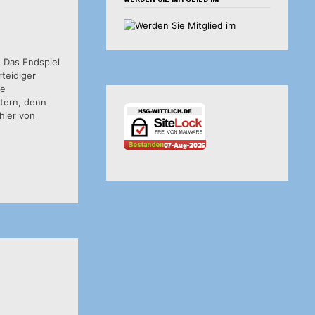
: Das Endspiel
rteidiger
ie
ttern, denn
hler von