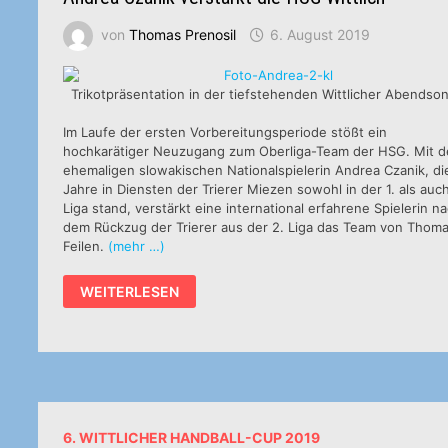
von
Thomas Prenosil
6. August 2019
Trikotpräsentation in der tiefstehenden Wittlicher Abendso
Im Laufe der ersten Vorbereitungsperiode stößt ein
hochkarätiger Neuzugang zum Oberliga-Team der HSG. Mit d
ehemaligen slowakischen Nationalspielerin Andrea Czanik, di
Jahre in Diensten der Trierer Miezen sowohl in der 1. als auch
Liga stand, verstärkt eine international erfahrene Spielerin n
dem Rückzug der Trierer aus der 2. Liga das Team von Thom
Feilen.
(mehr …)
ANDREA
WEITERLESEN
CZANIK
VERSTÄRKT
DIE
HSG
WITTLICH
6. WITTLICHER HANDBALL-CUP 2019