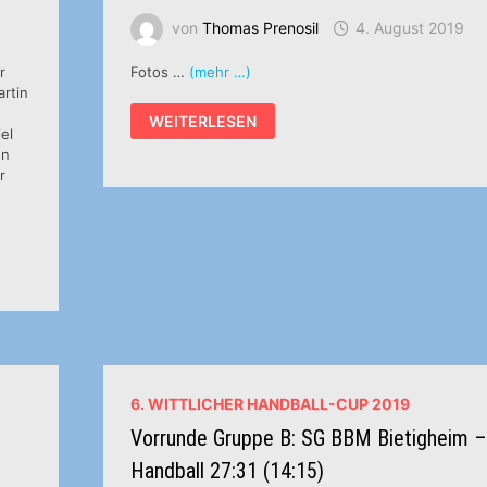
von
Thomas Prenosil
4. August 2019
r
Fotos …
(mehr …)
rtin
FREUNDSCHAFTSSPIEL:
WEITERLESEN
HSG
el
WITTLICH
en
–
r
SV
64
ZWEIBRÜCKEN
31:27
6. WITTLICHER HANDBALL-CUP 2019
Vorrunde Gruppe B: SG BBM Bietigheim 
Handball 27:31 (14:15)