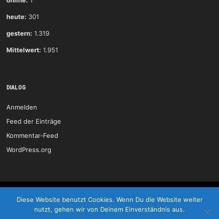
online:
1
heute:
301
gestern:
1.319
Mittelwert:
1.951
DIALOG
Anmelden
Feed der Einträge
Kommentar-Feed
WordPress.org
HSG Wittlich © 2026
Diese Website benutzt Cookies. Wenn Du die Website weiter
nutzt, gehen wir von Deinem Einverständnis aus.
Start
Kontakt
Impressum
LOGIN