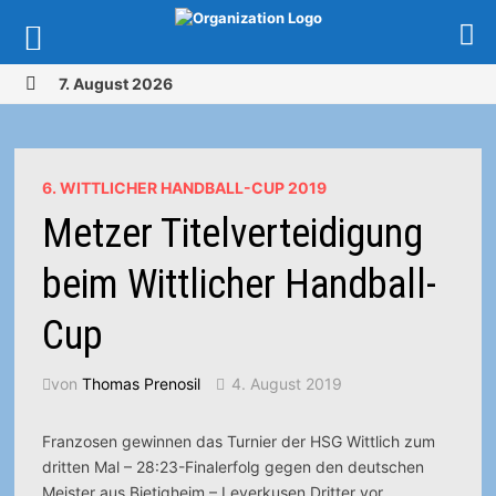
Zurück
7. August 2026
zum
MENÜ
Inhalt
6. WITTLICHER HANDBALL-CUP 2019
Metzer Titelverteidigung
beim Wittlicher Handball-
Cup
von
Thomas Prenosil
4. August 2019
Franzosen gewinnen das Turnier der HSG Wittlich zum
dritten Mal – 28:23-Finalerfolg gegen den deutschen
Meister aus Bietigheim – Leverkusen Dritter vor