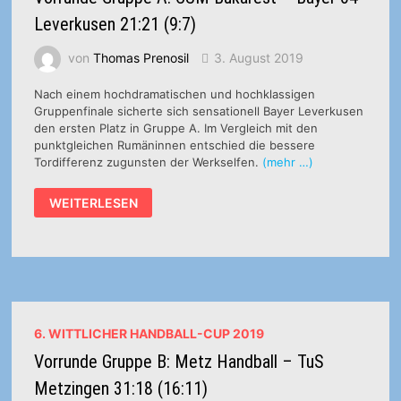
Leverkusen 21:21 (9:7)
von
Thomas Prenosil
3. August 2019
Nach einem hochdramatischen und hochklassigen
Gruppenfinale sicherte sich sensationell Bayer Leverkusen
den ersten Platz in Gruppe A. Im Vergleich mit den
punktgleichen Rumäninnen entschied die bessere
Tordifferenz zugunsten der Werkselfen.
(mehr …)
VORRUNDE
WEITERLESEN
GRUPPE
A:
CSM
BUKAREST
–
BAYER
04
LEVERKUSEN
21:21
(9:7)
6. WITTLICHER HANDBALL-CUP 2019
Vorrunde Gruppe B: Metz Handball – TuS
Metzingen 31:18 (16:11)