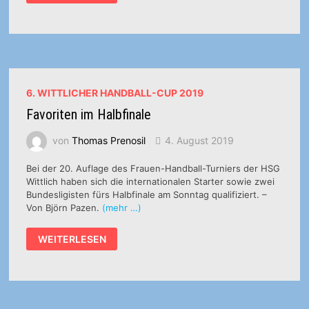
WITTLICH
–
SV
64
ZWEIBRÜCKEN
31:27
6. WITTLICHER HANDBALL-CUP 2019
Favoriten im Halbfinale
von
Thomas Prenosil
4. August 2019
Bei der 20. Auflage des Frauen-Handball-Turniers der HSG
Wittlich haben sich die internationalen Starter sowie zwei
Bundesligisten fürs Halbfinale am Sonntag qualifiziert. –
Von Björn Pazen.
(mehr …)
FAVORITEN
WEITERLESEN
IM
HALBFINALE