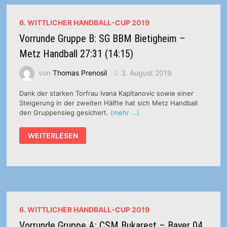
6. WITTLICHER HANDBALL-CUP 2019
Vorrunde Gruppe B: SG BBM Bietigheim –
Metz Handball 27:31 (14:15)
von
Thomas Prenosil
3. August 2019
Dank der starken Torfrau Ivana Kapitanovic sowie einer
Steigerung in der zweiten Hälfte hat sich Metz Handball
den Gruppensieg gesichert.
(mehr …)
VORRUNDE
WEITERLESEN
GRUPPE
B:
SG
BBM
BIETIGHEIM
–
METZ
HANDBALL
27:31
(14:15)
6. WITTLICHER HANDBALL-CUP 2019
Vorrunde Gruppe A: CSM Bukarest – Bayer 04