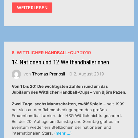
VORRUNDE
WEITERLESEN
GRUPPE
A:
BUXTEHUDER
SV
–
CSM
BUKAREST
20:21
(9:7)
6. WITTLICHER HANDBALL-CUP 2019
14 Nationen und 12 Welthandballerinnen
von
Thomas Prenosil
2. August 2019
Von 1 bis 20: Die wichtigsten Zahlen rund um das
Jubiläum des Wittlicher Handball-Cups – von Björn Pazen.
Zwei Tage, sechs Mannschaften, zwölf Spiele
– seit 1999
hat sich an den Rahmenbedingungen des großen
Frauenhandballturniers der HSG Wittlich nichts geändert.
Bei der 20. Auflage am Samstag und Sonntag gibt es im
Eventum wieder ein Stelldichein der nationalen und
internationalen Stars.
(mehr …)