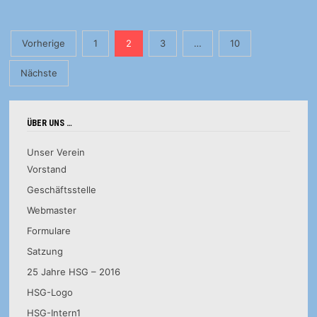
WITTLICH
Seitennummerierung
Vorherige
1
2
3
…
10
der
Nächste
Beiträge
ÜBER UNS …
Unser Verein
Vorstand
Geschäftsstelle
Webmaster
Formulare
Satzung
25 Jahre HSG – 2016
HSG-Logo
HSG-Intern1