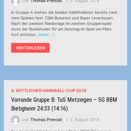
von
Thomas Prenosil
3. August 2019
In Gruppe A stehen die beiden Halbfinalisten bereits nach
zwei Spielen fest: CSM Bukarest und Bayer Leverkusen.
Nach der zweiten Niederlage im zweiten Gruppenspiel
muss der Buxtehuder SV am Sonntag im Spiel um Platz
fünf antreten.
(mehr …)
VORRUNDE
WEITERLESEN
GRUPPE
A:
BAYER
04
LEVERKUSEN
–
BUXTEHUDER
SV
31:24
(19:12)
6. WITTLICHER HANDBALL-CUP 2019
Vorrunde Gruppe B: TuS Metzingen – SG BBM
Bietigheim 24:33 (14:16)
von
Thomas Prenosil
3. August 2019