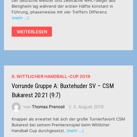
Der deutsche Meister und zweifache WHC-Sieger aus
Bietigheim lag während der ersten Hälfte konstant in
Führung, phasenweise mit vier Treffern Differenz.
(mehr …)
VORRUNDE
WEITERLESEN
GRUPPE
B:
TUS
METZINGEN
–
SG
BBM
BIETIGHEIM
24:33
(14:16)
6. WITTLICHER HANDBALL-CUP 2019
Vorrunde Gruppe A: Buxtehuder SV – CSM
Bukarest 20:21 (9:7)
von
Thomas Prenosil
3. August 2019
Knapper als erwartet hat sich der große Turnierfavorit CSM
Bukarest bei seinem Premierenspiel beim Wittlicher
Handball Cup durchgesetzt.
(mehr …)