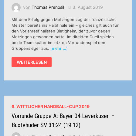
von
Thomas Prenosil
3. August 2019
Mit dem Erfolg gegen Metzingen zog der französische
Meister bereits ins Halbfinale ein – gleiches gilt auch für
den Vorjahresfinalisten Bietigheim, der zuvor gegen
Metzingen gewonnen hatte. Im direkten Duell spielen
beide Team später im letzten Vorrundenspiel den
Gruppensieger aus.
(mehr …)
VORRUNDE
WEITERLESEN
GRUPPE
B:
METZ
HANDBALL
–
TUS
METZINGEN
31:18
(16:11)
6. WITTLICHER HANDBALL-CUP 2019
Vorrunde Gruppe A: Bayer 04 Leverkusen –
Buxtehuder SV 31:24 (19:12)