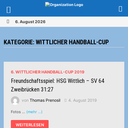
Zurück
6. August 2026
zum
MENÜ
Inhalt
KATEGORIE:
WITTLICHER HANDBALL-CUP
6. WITTLICHER HANDBALL-CUP 2019
Freundschaftsspiel: HSG Wittlich – SV 64
Zweibrücken 31:27
von
Thomas Prenosil
4. August 2019
Fotos …
(mehr …)
FREUNDSCHAFTSSPIEL:
WEITERLESEN
HSG