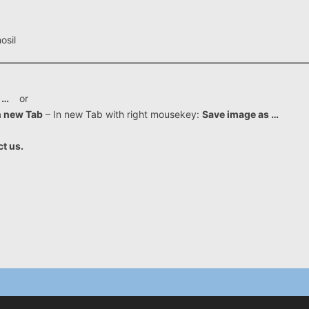
osil
as …
or
n new Tab
– In new Tab with right mousekey:
Save image as …
ct us.