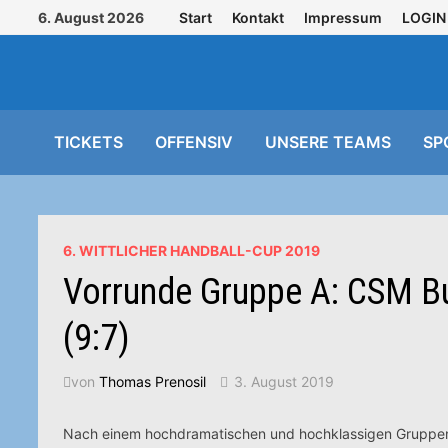
Zurück
6. August 2026
Start
Kontakt
Impressum
LOGIN
zum
Inhalt
TICKETS
OFFENSIV
UNSERE TEAMS
SP
6. WITTLICHER HANDBALL-CUP 2019
Vorrunde Gruppe A: CSM Bu
(9:7)
von
Thomas Prenosil
3. August 2019
Nach einem hochdramatischen und hochklassigen Gruppenfin