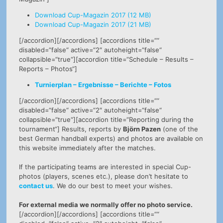
Download Cup-Magazin 2017 (12 MB)
Download Cup-Magazin 2017 (21 MB)
[/accordion][/accordions] [accordions title=““
disabled=“false“ active=“2″ autoheight=“false“
collapsible=“true“][accordion title=“Schedule – Results –
Reports – Photos“]
Turnierplan – Ergebnisse – Berichte – Fotos
[/accordion][/accordions] [accordions title=““
disabled=“false“ active=“2″ autoheight=“false“
collapsible=“true“][accordion title=“Reporting during the
tournament“]
Results, reports by
Björn Pazen
(one of the
best German handball experts) and photos are available on
this website immediately after the matches.
If the participating teams are interested in special Cup-
photos (players, scenes etc.), please don’t hesitate to
contact us
. We do our best to meet your wishes.
For external media we normally offer no photo service.
[/accordion][/accordions] [accordions title=““