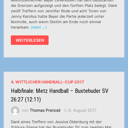
Rekordteilnehmer Bayer Leverkusen hat dem Debütanten
die Grenzen aufgezeigt und den fünften Platz belegt. Dank
zwölf Treffern von Jennifer Rode und acht Toren von
Jenny Karolius hatte Bayer die Partie jederzeit unter
Kontrolle, auch wenn Stettin am Ende noch einmal
herankam.
(mehr …)
SPIEL
WEITERLESEN
UM
PLATZ
5:
SPR
POGON
STETTIN
–
BAYER
LEVERKUSEN
27:34
4. WITTLICHER HANDBALL-CUP 2017
(11:24)
Halbfinale: Metz Handball – Buxtehuder SV
26:27 (12:11)
von
Thomas Prenosil
6. August 2017
Dank eines Treffers von Jessica Oldenburg mit der
Schluss-Sirene hat der Buxtehuder SV zum zweiten Mal