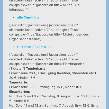
disabled=“false“ active=“2″ autoheight=“false“
collapsible=“true“][accordion title=“All the Cup-
Information“]
alle Cup-Infos
[/accordion][/accordions] [accordions title=““
disabled=“false“ active=“2″ autoheight=“false“
collapsible=“true“][accordion title=“Mitteilungen des
Organisationsteams“]
Helferaufruf vom 6. Juni
[/accordion][/accordions] [accordions title=““
disabled=“false“ active=“2″ autoheight=“false“
collapsible=“true“][accordion title=“Eintrittspreise
(Tickets)“]
Turnierkarte:
Erwachsene 26 €, Ermäßigung (Rentner, Studenten etc.)
20 €, Kinder 15 €
Tageskarte:
Erwachsene 18 €, Ermäßigung 15 €, Kinder 10 €
Einzelkarten:
Nur Spiel 5 und 6 am Samstag, 6. August: Erw. 10 €, Erm. 7
€, Kinder 5 €
Nur Spiel 11 und 12 am Sonntag, 7. August: Erw. 12 €, Erm.