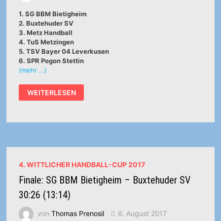
TITEL
IN
1. SG BBM Bietigheim
WITTLICH
2. Buxtehuder SV
3. Metz Handball
4. TuS Metzingen
5. TSV Bayer 04 Leverkusen
6. SPR Pogon Stettin
(mehr …)
SIEGEREHRUNG
WEITERLESEN
4. WITTLICHER HANDBALL-CUP 2017
Finale: SG BBM Bietigheim – Buxtehuder SV
30:26 (13:14)
von
Thomas Prenosil
6. August 2017