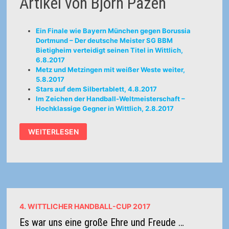
Artikel von Björn Pazen
Ein Finale wie Bayern München gegen Borussia
Dortmund – Der deutsche Meister SG BBM
Bietigheim verteidigt seinen Titel in Wittlich,
6.8.2017
Metz und Metzingen mit weißer Weste weiter,
5.8.2017
Stars auf dem Silbertablett, 4.8.2017
Im Zeichen der Handball-Weltmeisterschaft –
Hochklassige Gegner in Wittlich, 2.8.2017
4.
WEITERLESEN
WITTLICHER
HANDBALL-
CUP
AM
5./6.8.2017
4. WITTLICHER HANDBALL-CUP 2017
Es war uns eine große Ehre und Freude …