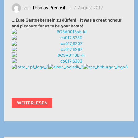
von
Thomas Prenosil
7. August 2017
… Eure Gastgeber sein zu dürfen! – It was a great honour
and pleasure for us to be your hosts!
ES
WEITERLESEN
WAR
UNS
EINE
GROSSE E
HRE U
ND F
REUDE
…