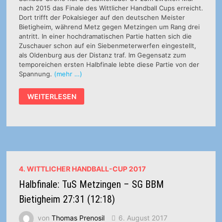
nach 2015 das Finale des Wittlicher Handball Cups erreicht.
Dort trifft der Pokalsieger auf den deutschen Meister
Bietigheim, während Metz gegen Metzingen um Rang drei
antritt. In einer hochdramatischen Partie hatten sich die
Zuschauer schon auf ein Siebenmeterwerfen eingestellt,
als Oldenburg aus der Distanz traf. Im Gegensatz zum
temporeichen ersten Halbfinale lebte diese Partie von der
Spannung.
(mehr …)
HALBFINALE:
WEITERLESEN
METZ
HANDBALL
–
BUXTEHUDER
SV
26:27
(12:11)
4. WITTLICHER HANDBALL-CUP 2017
Halbfinale: TuS Metzingen – SG BBM
Bietigheim 27:31 (12:18)
von
Thomas Prenosil
6. August 2017