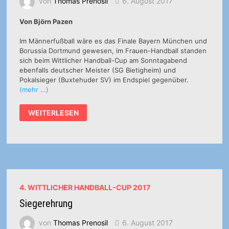
von
Thomas Prenosil
6. August 2017
Von Björn Pazen
Im Männerfußball wäre es das Finale Bayern München und
Borussia Dortmund gewesen, im Frauen-Handball standen
sich beim Wittlicher Handball-Cup am Sonntagabend
ebenfalls deutscher Meister (SG Bietigheim) und
Pokalsieger (Buxtehuder SV) im Endspiel gegenüber.
(mehr …)
EIN
WEITERLESEN
FINALE
WIE
BAYERN
MÜNCHEN
GEGEN
BORUSSIA
DORTMUND
–
DER
DEUTSCHE
4. WITTLICHER HANDBALL-CUP 2017
MEISTER
SG
Siegerehrung
BBM
BIETIGHEIM
VERTEIDIGT
von
Thomas Prenosil
6. August 2017
SEINEN