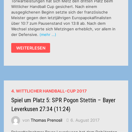
Torwartleistungen hat sich Metz den dritten Platz beim
Wittlicher Handball Cup gesichert. Nach einem
ausgeglichenen Beginn setzte sich der französische
Meister gegen den letztjährigen Europapokalfinalisten
über 10:7 zum Pausenstand von 13:8 ab. Nach dem
Wechsel steigerte sich Metzingen erheblich, vor allem in
der Defensive.
(mehr …)
SPIEL
WEITERLESEN
UM
PLATZ
3:
TUS
METZINGEN
–
METZ
HANDBALL
19:27
(8:13)
4. WITTLICHER HANDBALL-CUP 2017
Spiel um Platz 5: SPR Pogon Stettin – Bayer
Leverkusen 27:34 (11:24)
von
Thomas Prenosil
6. August 2017