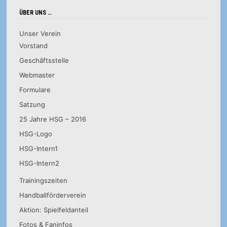
Beiträge
ÜBER UNS …
Unser Verein
Vorstand
Geschäftsstelle
Webmaster
Formulare
Satzung
25 Jahre HSG – 2016
HSG-Logo
HSG-Intern1
HSG-Intern2
Trainingszeiten
Handballförderverein
Aktion: Spielfeldanteil
Fotos & Faninfos