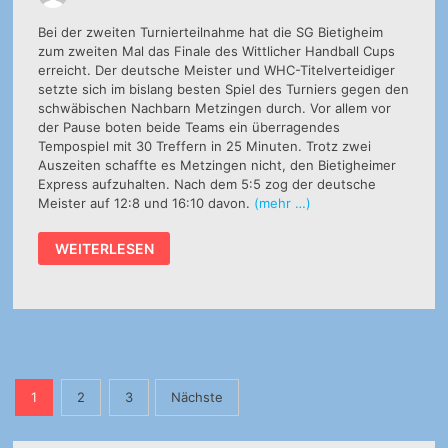
Bei der zweiten Turnierteilnahme hat die SG Bietigheim
zum zweiten Mal das Finale des Wittlicher Handball Cups
erreicht. Der deutsche Meister und WHC-Titelverteidiger
setzte sich im bislang besten Spiel des Turniers gegen den
schwäbischen Nachbarn Metzingen durch. Vor allem vor
der Pause boten beide Teams ein überragendes
Tempospiel mit 30 Treffern in 25 Minuten. Trotz zwei
Auszeiten schaffte es Metzingen nicht, den Bietigheimer
Express aufzuhalten. Nach dem 5:5 zog der deutsche
Meister auf 12:8 und 16:10 davon.
(mehr …)
HALBFINALE:
WEITERLESEN
TUS
METZINGEN
–
SG
BBM
BIETIGHEIM
27:31
(12:18)
Seitennummerierung
1
2
3
Nächste
der