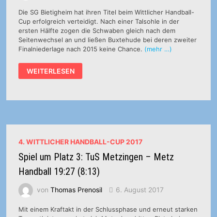
Die SG Bietigheim hat ihren Titel beim Wittlicher Handball-
Cup erfolgreich verteidigt. Nach einer Talsohle in der
ersten Hälfte zogen die Schwaben gleich nach dem
Seitenwechsel an und ließen Buxtehude bei deren zweiter
Finalniederlage nach 2015 keine Chance.
(mehr …)
FINALE:
WEITERLESEN
SG
BBM
BIETIGHEIM
–
BUXTEHUDER
SV
30:26
(13:14)
4. WITTLICHER HANDBALL-CUP 2017
Spiel um Platz 3: TuS Metzingen – Metz
Handball 19:27 (8:13)
von
Thomas Prenosil
6. August 2017
Mit einem Kraftakt in der Schlussphase und erneut starken