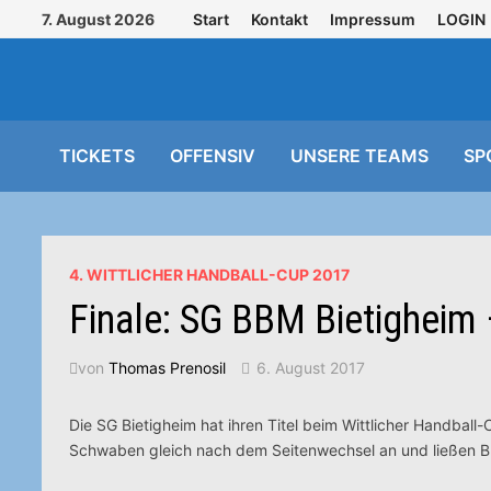
Zurück
7. August 2026
Start
Kontakt
Impressum
LOGIN
zum
Inhalt
TICKETS
OFFENSIV
UNSERE TEAMS
SP
4. WITTLICHER HANDBALL-CUP 2017
Finale: SG BBM Bietigheim
von
Thomas Prenosil
6. August 2017
Die SG Bietigheim hat ihren Titel beim Wittlicher Handball-
Schwaben gleich nach dem Seitenwechsel an und ließen Bu