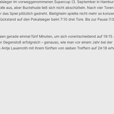
okalsieger im vorweggenommenen Supercup (3. September in Hamburg
rolle aus, aber Buxtehude ließ sich nicht abschütteln. Nach vier Tore
r das Spiel plötzlich gedreht. Bietigheim spielte nicht mehr so konzen
 Rückstand auf den Pokalsieger beim 7:10 drei Tore. Bis zur Pause (13
sen gerade einmal fünf Minuten, um sich vorentscheidend auf 19:15
er Gegenstoß erfolgreich – genauso, wie man vor einem Jahr bei der
s Antje Lauenroth mit ihrem fünften von sieben Treffern auf 24:18 erh