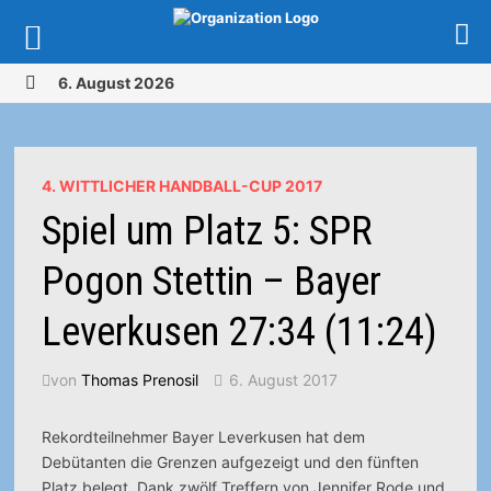
Zurück
6. August 2026
zum
MENÜ
Inhalt
4. WITTLICHER HANDBALL-CUP 2017
Spiel um Platz 5: SPR
Pogon Stettin – Bayer
Leverkusen 27:34 (11:24)
von
Thomas Prenosil
6. August 2017
Rekordteilnehmer Bayer Leverkusen hat dem
Debütanten die Grenzen aufgezeigt und den fünften
Platz belegt. Dank zwölf Treffern von Jennifer Rode und