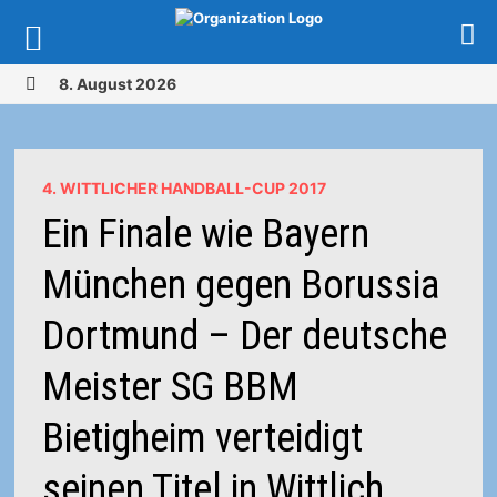
Zurück
8. August 2026
zum
MENÜ
Inhalt
4. WITTLICHER HANDBALL-CUP 2017
Ein Finale wie Bayern
München gegen Borussia
Dortmund – Der deutsche
Meister SG BBM
Bietigheim verteidigt
seinen Titel in Wittlich