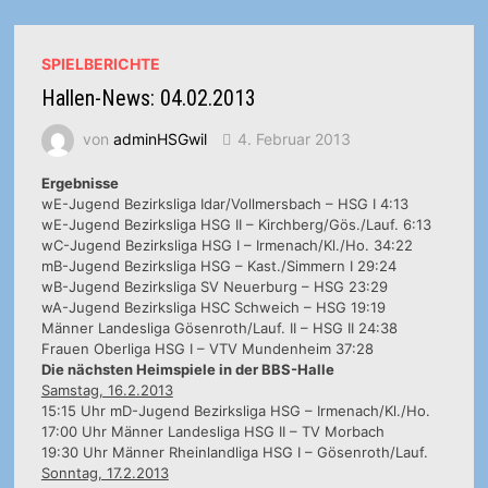
:
TUS
05
DAUN
SPIELBERICHTE
Hallen-News: 04.02.2013
von
adminHSGwil
4. Februar 2013
Ergebnisse
wE-Jugend Bezirksliga Idar/Vollmersbach – HSG I 4:13
wE-Jugend Bezirksliga HSG II – Kirchberg/Gös./Lauf. 6:13
wC-Jugend Bezirksliga HSG I – Irmenach/Kl./Ho. 34:22
mB-Jugend Bezirksliga HSG – Kast./Simmern I 29:24
wB-Jugend Bezirksliga SV Neuerburg – HSG 23:29
wA-Jugend Bezirksliga HSC Schweich – HSG 19:19
Männer Landesliga Gösenroth/Lauf. II – HSG II 24:38
Frauen Oberliga HSG I – VTV Mundenheim 37:28
Die nächsten Heimspiele in der BBS-Halle
Samstag, 16.2.2013
15:15 Uhr mD-Jugend Bezirksliga HSG – Irmenach/Kl./Ho.
17:00 Uhr Männer Landesliga HSG II – TV Morbach
19:30 Uhr Männer Rheinlandliga HSG I – Gösenroth/Lauf.
Sonntag, 17.2.2013