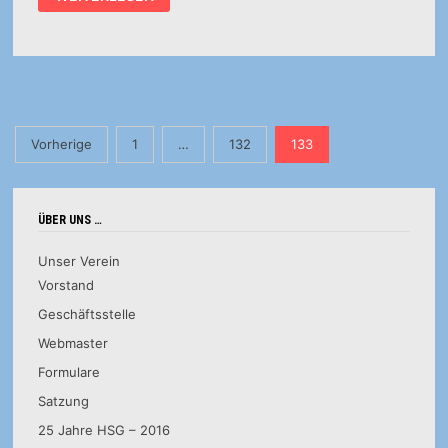
JUGEND
WEIBL.:
WEIBLICHE
A-
JUGEND
OHNE
SPIELPRAXIS
Seitennummerierung
Vorherige
1
…
132
133
der
Beiträge
ÜBER UNS …
Unser Verein
Vorstand
Geschäftsstelle
Webmaster
Formulare
Satzung
25 Jahre HSG – 2016