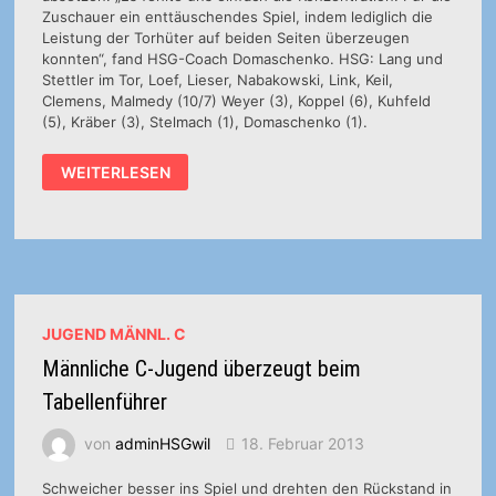
Zuschauer ein enttäuschendes Spiel, indem lediglich die
Leistung der Torhüter auf beiden Seiten überzeugen
konnten“, fand HSG-Coach Domaschenko. HSG: Lang und
Stettler im Tor, Loef, Lieser, Nabakowski, Link, Keil,
Clemens, Malmedy (10/7) Weyer (3), Koppel (6), Kuhfeld
(5), Kräber (3), Stelmach (1), Domaschenko (1).
1.
WEITERLESEN
HERREN:
MÄNNER
BAUEN
SERIE
IN
DER
RHEINLANDLIGA
AUS
JUGEND MÄNNL. C
Männliche C-Jugend überzeugt beim
Tabellenführer
von
adminHSGwil
18. Februar 2013
Schweicher besser ins Spiel und drehten den Rückstand in