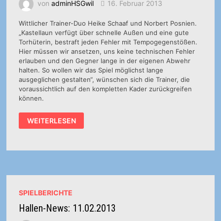
von
adminHSGwil
16. Februar 2013
Wittlicher Trainer-Duo Heike Schaaf und Norbert Posnien.
„Kastellaun verfügt über schnelle Außen und eine gute
Torhüterin, bestraft jeden Fehler mit Tempogegenstößen.
Hier müssen wir ansetzen, uns keine technischen Fehler
erlauben und den Gegner lange in der eigenen Abwehr
halten. So wollen wir das Spiel möglichst lange
ausgeglichen gestalten“, wünschen sich die Trainer, die
voraussichtlich auf den kompletten Kader zurückgreifen
können.
2.
WEITERLESEN
DAMEN:
VORBERICHT:
HSG
WITTLICH
II
–
HSG
KASTELLAUN/SIMMERN
SPIELBERICHTE
Hallen-News: 11.02.2013