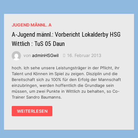
JUGEND MÄNNL. A
A-Jugend männl.: Vorbericht Lokalderby HSG
Wittlich : TuS 05 Daun
von
adminHSGwil
16. Februar 2013
hoch. Ich sehe unsere Leistungsträger in der Pflicht, ihr
Talent und Können im Spiel zu zeigen. Disziplin und die
Bereitschaft sich zu 100% für den Erfolg der Mannschaft
einzubringen, werden hoffentlich die Grundlage sein
müssen, um zwei Punkte in Wittlich zu behalten, so Co-
Trainer Sandro Baumanns.
A-
WEITERLESEN
JUGEND
MÄNNL.:
VORBERICHT
LOKALDERBY
HSG
WITTLICH