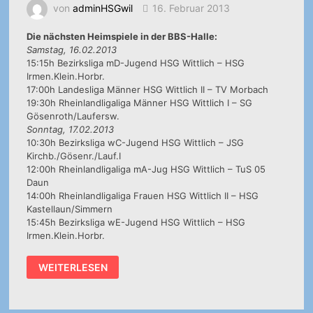
von
adminHSGwil
16. Februar 2013
Die nächsten Heimspiele in der BBS-Halle:
Samstag, 16.02.2013
15:15h Bezirksliga mD-Jugend HSG Wittlich – HSG
Irmen.Klein.Horbr.
17:00h Landesliga Männer HSG Wittlich II – TV Morbach
19:30h Rheinlandligaliga Männer HSG Wittlich I – SG
Gösenroth/Laufersw.
Sonntag, 17.02.2013
10:30h Bezirksliga wC-Jugend HSG Wittlich – JSG
Kirchb./Gösenr./Lauf.I
12:00h Rheinlandligaliga mA-Jug HSG Wittlich – TuS 05
Daun
14:00h Rheinlandligaliga Frauen HSG Wittlich II – HSG
Kastellaun/Simmern
15:45h Bezirksliga wE-Jugend HSG Wittlich – HSG
Irmen.Klein.Horbr.
HALLEN-
WEITERLESEN
NEWS:
11.02.2013