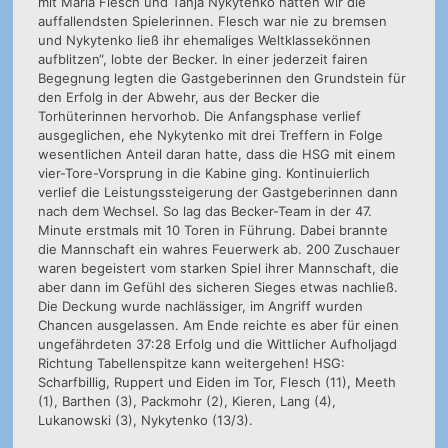
mit Maria Flesch und Tanja Nykytenko hatten wir die
auffallendsten Spielerinnen. Flesch war nie zu bremsen
und Nykytenko ließ ihr ehemaliges Weltklassekönnen
aufblitzen“, lobte der Becker. In einer jederzeit fairen
Begegnung legten die Gastgeberinnen den Grundstein für
den Erfolg in der Abwehr, aus der Becker die
Torhüterinnen hervorhob. Die Anfangsphase verlief
ausgeglichen, ehe Nykytenko mit drei Treffern in Folge
wesentlichen Anteil daran hatte, dass die HSG mit einem
vier-Tore-Vorsprung in die Kabine ging. Kontinuierlich
verlief die Leistungssteigerung der Gastgeberinnen dann
nach dem Wechsel. So lag das Becker-Team in der 47.
Minute erstmals mit 10 Toren in Führung. Dabei brannte
die Mannschaft ein wahres Feuerwerk ab. 200 Zuschauer
waren begeistert vom starken Spiel ihrer Mannschaft, die
aber dann im Gefühl des sicheren Sieges etwas nachließ.
Die Deckung wurde nachlässiger, im Angriff wurden
Chancen ausgelassen. Am Ende reichte es aber für einen
ungefährdeten 37:28 Erfolg und die Wittlicher Aufholjagd
Richtung Tabellenspitze kann weitergehen! HSG:
Scharfbillig, Ruppert und Eiden im Tor, Flesch (11), Meeth
(1), Barthen (3), Packmohr (2), Kieren, Lang (4),
Lukanowski (3), Nykytenko (13/3).