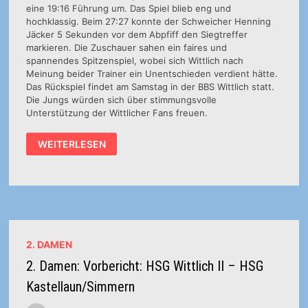
eine 19:16 Führung um. Das Spiel blieb eng und
hochklassig. Beim 27:27 konnte der Schweicher Henning
Jäcker 5 Sekunden vor dem Abpfiff den Siegtreffer
markieren. Die Zuschauer sahen ein faires und
spannendes Spitzenspiel, wobei sich Wittlich nach
Meinung beider Trainer ein Unentschieden verdient hätte.
Das Rückspiel findet am Samstag in der BBS Wittlich statt.
Die Jungs würden sich über stimmungsvolle
Unterstützung der Wittlicher Fans freuen.
MÄNNLICHE
WEITERLESEN
C-
JUGEND
ÜBERZEUGT
BEIM
TABELLENFÜHRER
2. DAMEN
2. Damen: Vorbericht: HSG Wittlich II – HSG
Kastellaun/Simmern