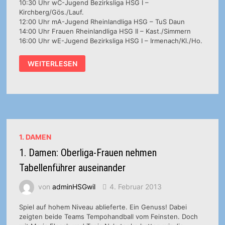
10:30 Uhr wC-Jugend Bezirksliga HSG I –
Kirchberg/Gös./Lauf.
12:00 Uhr mA-Jugend Rheinlandliga HSG – TuS Daun
14:00 Uhr Frauen Rheinlandliga HSG II – Kast./Simmern
16:00 Uhr wE-Jugend Bezirksliga HSG I – Irmenach/Kl./Ho.
HALLEN-
WEITERLESEN
NEWS:
04.02.2013
1. DAMEN
1. Damen: Oberliga-Frauen nehmen
Tabellenführer auseinander
von
adminHSGwil
4. Februar 2013
Spiel auf hohem Niveau ablieferte. Ein Genuss! Dabei
zeigten beide Teams Tempohandball vom Feinsten. Doch