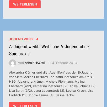
1.
WEITERLESEN
DAMEN:
OBERLIGA-
FRAUEN
NEHMEN
TABELLENFÜHRER
AUSEINANDER
JUGEND WEIBL. A
A-Jugend weibl.: Weibliche A-Jugend ohne
Spielpraxis
von
adminHSGwil
4. Februar 2013
Alexandra Krämer und die „Aushilfen“ aus der B-Jugend,
vor allem Melina Eberhard und Kathi Pietzonka am Kreis.
HSG: Alexandra Krämer, Michele Plohmann, Melina
Eberhard (4/2), Katharina Pietzonka (2), Anika Schmitz (2),
Lisa Barth (3/2), Jana Lebenstedt (3), Louisa Kirsch, Lisa
Fröhlich (1), Sophie Lames (4), Selina Nickel.
A-
WEITERLESEN