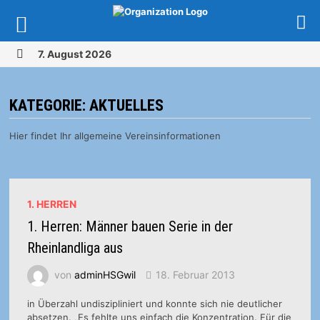
Zurück
7. August 2026
zum
MENÜ
Inhalt
KATEGORIE:
AKTUELLES
Hier findet Ihr allgemeine Vereinsinformationen
1. HERREN
1. Herren: Männer bauen Serie in der
Rheinlandliga aus
von
adminHSGwil
18. Februar 2013
in Überzahl undiszipliniert und konnte sich nie deutlicher
absetzen. „Es fehlte uns einfach die Konzentration. Für die