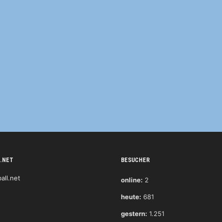
.NET
BESUCHER
online:
2
heute:
681
gestern:
1.251