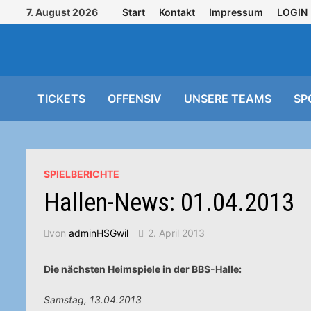
Zurück
7. August 2026
Start
Kontakt
Impressum
LOGIN
zum
Inhalt
TICKETS
OFFENSIV
UNSERE TEAMS
SP
SPIELBERICHTE
Hallen-News: 01.04.2013
von
adminHSGwil
2. April 2013
Die nächsten Heimspiele in der BBS-Halle:
Samstag, 13.04.2013