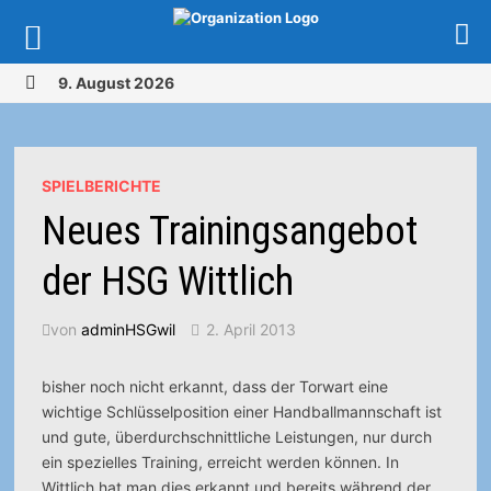
Zurück
9. August 2026
zum
MENÜ
Inhalt
SPIELBERICHTE
Neues Trainingsangebot
der HSG Wittlich
von
adminHSGwil
2. April 2013
bisher noch nicht erkannt, dass der Torwart eine
wichtige Schlüsselposition einer Handballmannschaft ist
und gute, überdurchschnittliche Leistungen, nur durch
ein spezielles Training, erreicht werden können. In
Wittlich hat man dies erkannt und bereits während der