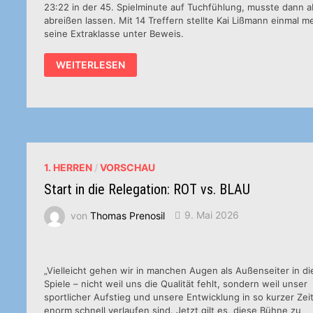
23:22 in der 45. Spielminute auf Tuchfühlung, musste dann a
abreißen lassen. Mit 14 Treffern stellte Kai Lißmann einmal m
seine Extraklasse unter Beweis.
HSG
WEITERLESEN
VERABSCHIEDET
SICH
MIT
ACHTBAREM
ERGEBNIS
AUS
DER
SAISON
1. HERREN
/
VORSCHAU
Start in die Relegation: ROT vs. BLAU
von
Thomas Prenosil
9. Mai 2026
„Vielleicht gehen wir in manchen Augen als Außenseiter in d
Spiele – nicht weil uns die Qualität fehlt, sondern weil unser
sportlicher Aufstieg und unsere Entwicklung in so kurzer Zei
enorm schnell verlaufen sind. Jetzt gilt es, diese Bühne zu