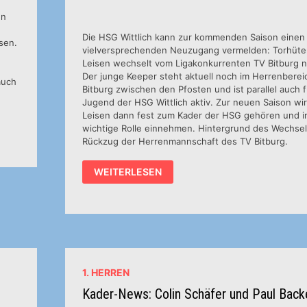
en
Die HSG Wittlich kann zur kommenden Saison einen
sen.
vielversprechenden Neuzugang vermelden: Torhüter
Leisen wechselt vom Ligakonkurrenten TV Bitburg na
Der junge Keeper steht aktuell noch im Herrenberei
auch
Bitburg zwischen den Pfosten und ist parallel auch f
Jugend der HSG Wittlich aktiv. Zur neuen Saison wir
Leisen dann fest zum Kader der HSG gehören und i
wichtige Rolle einnehmen. Hintergrund des Wechsels
Rückzug der Herrenmannschaft des TV Bitburg.
NEUZUGANG
WEITERLESEN
IM
TOR:
FLORIAN
LEISEN
VERSTÄRKT
DIE
HSG
WITTLICH
1. HERREN
Kader-News: Colin Schäfer und Paul Back