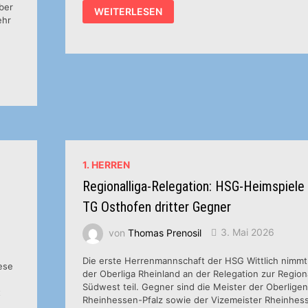
ber
HSG
WEITERLESEN
STARTET
ehr
MIT
HEIMNIEDERLAGE
IN
DIE
REGIONALLIGA-
RELEGATION
1. HERREN
Regionalliga-Relegation: HSG-Heimspiele 
TG Osthofen dritter Gegner
von
Thomas Prenosil
3. Mai 2026
Die erste Herrenmannschaft der HSG Wittlich nimmt
iese
der Oberliga Rheinland an der Relegation zur Regiona
Südwest teil. Gegner sind die Meister der Oberlige
t
Rheinhessen-Pfalz sowie der Vizemeister Rheinhess