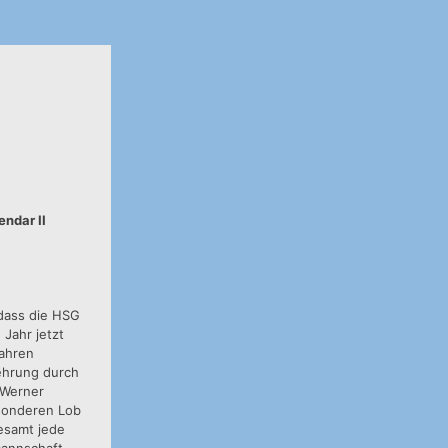
endar II
 dass die HSG
 Jahr jetzt
fahren
rehrung durch
 Werner
esonderen Lob
gesamt jede
mannschaft