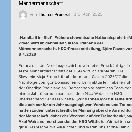
Männermannschaft
von
Thomas Prenosil
9. April 2026
„Handball im Blut“: Frühere slowenische Nationalspielerin 
Zrnec wird ab der neuen Saison Trainerin der
Männermannschaft. HSG-Pressemitteilung, Björn Pazen vo
6.4.2026
Erstmals in der Vereinsgeschichte wird eine Frau künftig die
erste Männermannschaft der HSG Wittlich trainieren: Die
Slowenin Maja Zrnec tritt ab der neuen Saison 2026/27 die
Nachfolge von Igor Domaschenko beim aktuellen Tabellenfüh
der Oberliga Rheinland an. Domaschenko hatte das Team vor
einem Jahr übernommen, nachdem Nico Weber die HSG
überraschend verlassen hatte.
„Wir danken Igor für seine Arb
die auch nur für ein Jahr ausgelegt war. Vorstand und Traine
hatten zudem unterschiedliche Meinung über die Ausrichtu
der Mannschaft, daher der Wechsel auf der Trainerbank“, sa
Axel Weinand, Vorsitzender der HSG Wittlich
: „Wir hatten se
gute Gespräche mit Maja Zrnec und waren uns schnell einig.