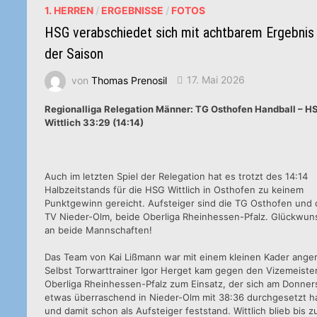
1. HERREN
/
ERGEBNISSE
/
FOTOS
HSG verabschiedet sich mit achtbarem Ergebnis
der Saison
von
Thomas Prenosil
17. Mai 2026
Regionalliga Relegation Männer: TG Osthofen Handball – H
Wittlich 33:29 (14:14)
Auch im letzten Spiel der Relegation hat es trotzt des 14:14
Halbzeitstands für die HSG Wittlich in Osthofen zu keinem
Punktgewinn gereicht. Aufsteiger sind die TG Osthofen und 
TV Nieder-Olm, beide Oberliga Rheinhessen-Pfalz. Glückwun
an beide Mannschaften!
Das Team von Kai Lißmann war mit einem kleinen Kader anger
Selbst Torwarttrainer Igor Herget kam gegen den Vizemeiste
Oberliga Rheinhessen-Pfalz zum Einsatz, der sich am Donner
etwas überraschend in Nieder-Olm mit 38:36 durchgesetzt h
und damit schon als Aufsteiger feststand. Wittlich blieb bis 