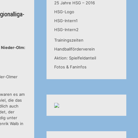
25 Jahre HSG – 2016
HSG-Logo
ionalliga-
HSG-Intern1
HSG-Intern2
Trainingszeiten
V Nieder-Olm:
Handballförderverein
Aktion: Spielfeldanteil
Fotos & Faninfos
eder-Olmer
e waren es am
iel, die das
dlich auch
et, der
dig unter
enrik Walb in