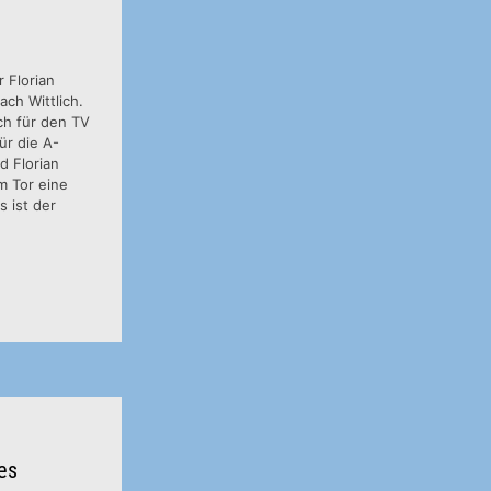
 Florian
ch Wittlich.
ch für den TV
ür die A-
d Florian
m Tor eine
 ist der
es