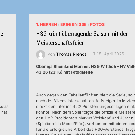
TG
OSTHOFEN
DRITTER
GEGNER
1. HERREN
/
ERGEBNISSE
/
FOTOS
ser
HSG krönt überragende Saison mit der
Meisterschaftsfeier
von
Thomas Prenosil
18. April 2026
Oberliga Rheinland Männer: HSG Wittlich – HV Vall
43:26 (23:16) mit Fotogalerie
Auch gegen den Tabellenfünften hielt die Serie, so
r
nach der Vizemeisterschaft als Aufsteiger im letzten
colas
direkt den Titel mit 42:2 Punkten ungeschlagen ein
 hat
konnte. Nach dem Spiel folgte die offizielle Meiste
den HVR-Präsidenten Markus Weiskopf und Jürgen
(Spielbereich Mosel/Eifel), verbunden mit einem b
für die erfolgreiche Arbeit des HSG-Vorstands. Ins
Menge Grund zum Jubeln für unsere erste Herren