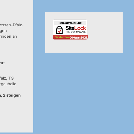
essen-Pfalz-
egen
finden an
hr:
alz, TG
egauhalle.
, 2 steigen