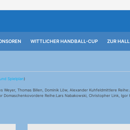
ONSOREN
WITTLICHER HANDBALL-CUP
ZUR HALL
und Spielplan
)
nnes Weyer, Thomas Billen, Dominik Löw, Alexander Kuhfeldmittlere Reih
gor Domaschenkovordere Reihe:Lars Nabakowski, Christopher Link, Igor 