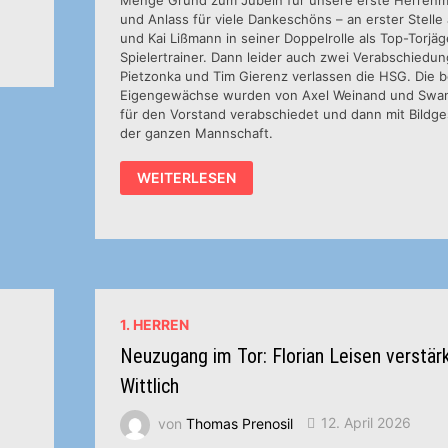
und Anlass für viele Dankeschöns – an erster Stelle
und Kai Lißmann in seiner Doppelrolle als Top-Torjä
Spielertrainer. Dann leider auch zwei Verabschiedu
Pietzonka und Tim Gierenz verlassen die HSG. Die 
Eigengewächse wurden von Axel Weinand und Swan
für den Vorstand verabschiedet und dann mit Bildg
der ganzen Mannschaft.
HSG
WEITERLESEN
KRÖNT
ÜBERRAGENDE
SAISON
MIT
DER
MEISTERSCHAFTSFEIER
1. HERREN
Neuzugang im Tor: Florian Leisen verstär
Wittlich
von
Thomas Prenosil
12. April 2026