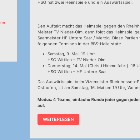
HSG hat zwei Heimspiele und ein Auswärtsspiel.
men
Den Auftakt macht das Heimspiel gegen den Rheinh
Meister TV Nieder-Olm, dann folgt das Heimspiel g
Saarmeister HF Untere Saar / Merzig. Diese Partien 
folgenden Terminen in der BBS-Halle statt:
Samstag, 9. Mai, 19 Uhr:
HSG Wittlich – TV Nieder-Olm
Donnerstag, 14. Mai (Christi Himmelfahrt), 16 U
HSG Wittlich – HF Untere Saar
Das Auswärtsspiel beim Vizemeister Rheinhessen-Pf
Osthofen, ist am Samstag, 16. Mai um 19 Uhr, Wonn
Modus: 4 Teams, einfache Runde jeder gegen jeden
auf.
REGIONALLIGA-
WEITERLESEN
RELEGATION:
HSG-
HEIMSPIELE
TERMINIERT,