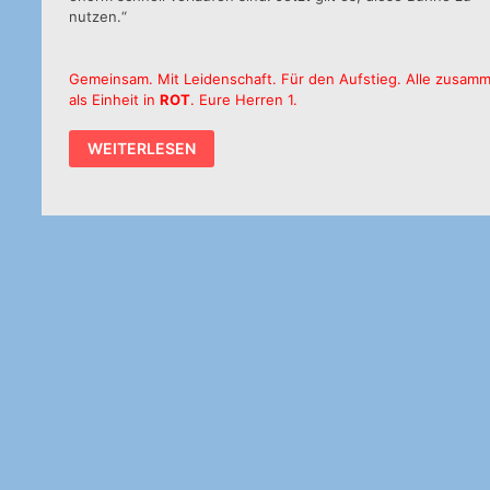
nutzen.“
Gemeinsam. Mit Leidenschaft. Für den Aufstieg. Alle zusam
als Einheit in
ROT
. Eure Herren 1.
START
WEITERLESEN
IN
DIE
RELEGATION:
ROT
VS.
BLAU