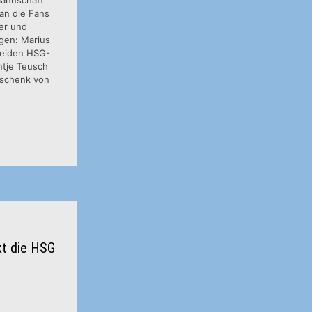
 an die Fans
ger und
ngen: Marius
beiden HSG-
tje Teusch
eschenk von
kt die HSG