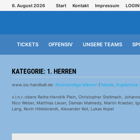
Zurück
6. August 2026
Start
Kontakt
Impressum
LOGIN
zum
Inhalt
TICKETS
OFFENSIV
UNSERE TEAMS
SP
KATEGORIE:
1. HERREN
www.sis-handball.de:
Rheinlandliga Männer
(
Tabelle
,
Ergebnisse 
v.l.n.r.:obere Reihe:Hendrik Plein, Christopher Stellmach, Joha
Nico Weber, Matthias Lieser, Damian Malmedy, Martin Kraeber, I
Lang, Kevin Hildebrandt, Alexander Keil, Lukas Kopel