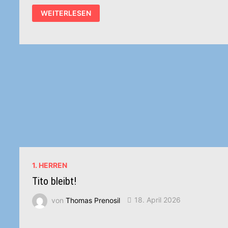
KADERNEWS:
WEITERLESEN
NICOLAS,
EIN
ECHTER
ALLROUNDER
FÜR
UNSER
TEAM!
1. HERREN
Tito bleibt!
von
Thomas Prenosil
18. April 2026