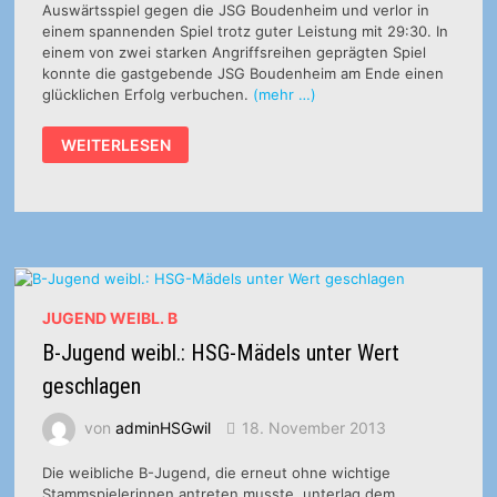
Auswärtsspiel gegen die JSG Boudenheim und verlor in
einem spannenden Spiel trotz guter Leistung mit 29:30. In
einem von zwei starken Angriffsreihen geprägten Spiel
konnte die gastgebende JSG Boudenheim am Ende einen
glücklichen Erfolg verbuchen.
(mehr …)
B-
WEITERLESEN
JUGEND
WEIBL.:
JSG
BOUDENHEIM
–
HSG
WITTLICH
30:29
(13:16)
JUGEND WEIBL. B
B-Jugend weibl.: HSG-Mädels unter Wert
geschlagen
von
adminHSGwil
18. November 2013
Die weibliche B-Jugend, die erneut ohne wichtige
Stammspielerinnen antreten musste, unterlag dem