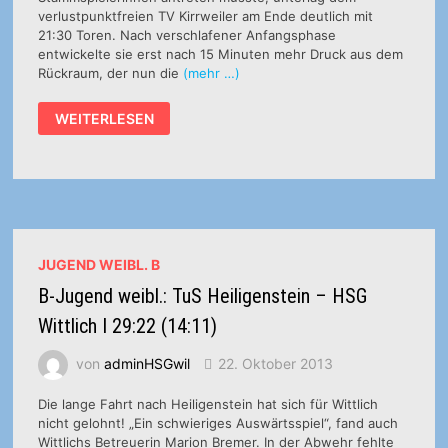
verlustpunktfreien TV Kirrweiler am Ende deutlich mit
21:30 Toren. Nach verschlafener Anfangsphase
entwickelte sie erst nach 15 Minuten mehr Druck aus dem
Rückraum, der nun die
(mehr …)
B-
WEITERLESEN
JUGEND
WEIBL.:
HSG-
MÄDELS
UNTER
WERT
GESCHLAGEN
JUGEND WEIBL. B
B-Jugend weibl.: TuS Heiligenstein – HSG
Wittlich I 29:22 (14:11)
von
adminHSGwil
22. Oktober 2013
Die lange Fahrt nach Heiligenstein hat sich für Wittlich
nicht gelohnt! „Ein schwieriges Auswärtsspiel“, fand auch
Wittlichs Betreuerin Marion Bremer. In der Abwehr fehlte