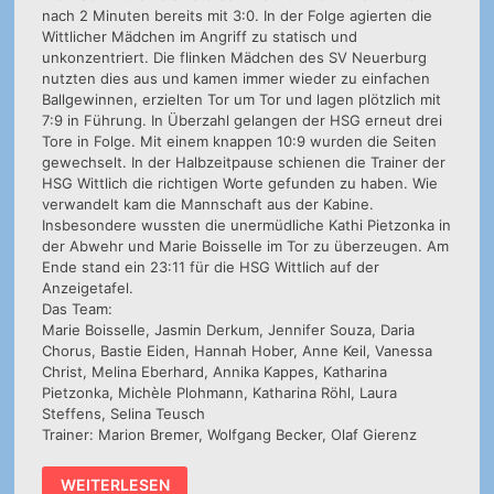
nach 2 Minuten bereits mit 3:0. In der Folge agierten die
Wittlicher Mädchen im Angriff zu statisch und
unkonzentriert. Die flinken Mädchen des SV Neuerburg
nutzten dies aus und kamen immer wieder zu einfachen
Ballgewinnen, erzielten Tor um Tor und lagen plötzlich mit
7:9 in Führung. In Überzahl gelangen der HSG erneut drei
Tore in Folge. Mit einem knappen 10:9 wurden die Seiten
gewechselt. In der Halbzeitpause schienen die Trainer der
HSG Wittlich die richtigen Worte gefunden zu haben. Wie
verwandelt kam die Mannschaft aus der Kabine.
Insbesondere wussten die unermüdliche Kathi Pietzonka in
der Abwehr und Marie Boisselle im Tor zu überzeugen. Am
Ende stand ein 23:11 für die HSG Wittlich auf der
Anzeigetafel.
Das Team:
Marie Boisselle, Jasmin Derkum, Jennifer Souza, Daria
Chorus, Bastie Eiden, Hannah Hober, Anne Keil, Vanessa
Christ, Melina Eberhard, Annika Kappes, Katharina
Pietzonka, Michèle Plohmann, Katharina Röhl, Laura
Steffens, Selina Teusch
Trainer: Marion Bremer, Wolfgang Becker, Olaf Gierenz
B-
WEITERLESEN