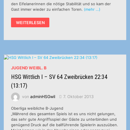
den Eifelanerinnen die nötige Stabilität und so kam der
Gast immer wieder zu einfachen Toren.
(mehr …)
B-
WEITERLESEN
JUGEND
WEIBL.:
TUS
HEILIGENSTEIN
–
HSG
WITTLICH
I
29:22
(14:11)
JUGEND WEIBL. B
HSG Wittlich I – SV 64 Zweibrücken 22:34
(13:17)
von
adminHSGwil
7. Oktober 2013
Oberliga weibliche B-Jugend
„Während des gesamten Spiels ist es uns nicht gelungen,
das sehr gute Angriffsspiel der Gäste zu unterbinden und
genügend Druck auf die ballführende Spielerin auszuüben.