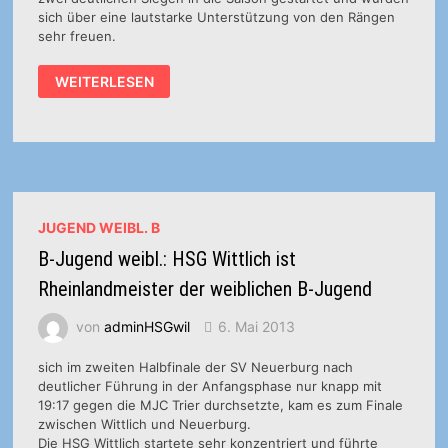
sich über eine lautstarke Unterstützung von den Rängen
sehr freuen.
VORBERICHT:
WEITERLESEN
OBERLIGA:
HSG-
MÄDCHEN
ERWARTEN
SPITZENREITER
JUGEND WEIBL. B
B-Jugend weibl.: HSG Wittlich ist
Rheinlandmeister der weiblichen B-Jugend
von
adminHSGwil
6. Mai 2013
sich im zweiten Halbfinale der SV Neuerburg nach
deutlicher Führung in der Anfangsphase nur knapp mit
19:17 gegen die MJC Trier durchsetzte, kam es zum Finale
zwischen Wittlich und Neuerburg.
Die HSG Wittlich startete sehr konzentriert und führte