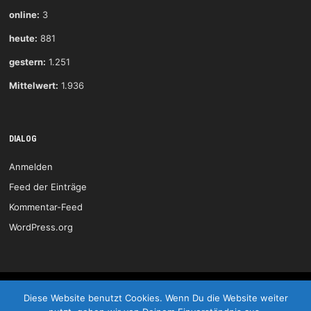
online:
3
heute:
881
gestern:
1.251
Mittelwert:
1.936
DIALOG
Anmelden
Feed der Einträge
Kommentar-Feed
WordPress.org
HSG Wittlich © 2026
Diese Website benutzt Cookies. Wenn Du die Website weiter