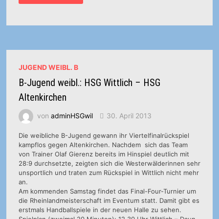
JUGEND
WEIBL.:
HSG
WITTLICH
IST
RHEINLANDMEISTER
DER
WEIBLICHEN
B-
JUGEND
JUGEND WEIBL. B
B-Jugend weibl.: HSG Wittlich – HSG
Altenkirchen
von
adminHSGwil
30. April 2013
Die weibliche B-Jugend gewann ihr Viertelfinalrückspiel
kampflos gegen Altenkirchen. Nachdem sich das Team
von Trainer Olaf Gierenz bereits im Hinspiel deutlich mit
28:9 durchsetzte, zeigten sich die Westerwälderinnen sehr
unsportlich und traten zum Rückspiel in Wittlich nicht mehr
an.
Am kommenden Samstag findet das Final-Four-Turnier um
die Rheinlandmeisterschaft im Eventum statt. Damit gibt es
erstmals Handballspiele in der neuen Halle zu sehen.
Spielplan (zweimal 20 Minuten): 12.30 Uhr Wittlich – Daun,