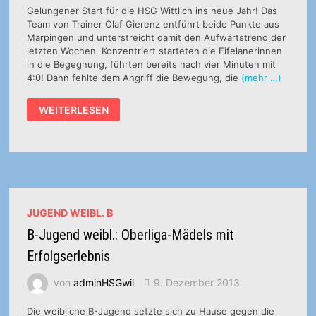
Gelungener Start für die HSG Wittlich ins neue Jahr! Das
Team von Trainer Olaf Gierenz entführt beide Punkte aus
Marpingen und unterstreicht damit den Aufwärtstrend der
letzten Wochen. Konzentriert starteten die Eifelanerinnen
in die Begegnung, führten bereits nach vier Minuten mit
4:0! Dann fehlte dem Angriff die Bewegung, die
(mehr …)
B-
WEITERLESEN
JUGEND
WEIBL.:
DJK
MARPINGEN
–
HSG
WITTLICH
16
:
20
JUGEND WEIBL. B
(10
:
B-Jugend weibl.: Oberliga-Mädels mit
13)
Erfolgserlebnis
von
adminHSGwil
9. Dezember 2013
Die weibliche B-Jugend setzte sich zu Hause gegen die