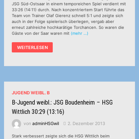
JSG Süd-Ostsaar in einem temporeichen Spiel verdient mit
33:26 (14:11) durch. Nach konzentriertem Start führte das
Team von Trainer Olaf Gierenz schnell 5:1 und zeigte sich
auch in der Folge spielerisch überlegen, vergab aber
erneut zahlreiche hochkarätige Torchancen. So waren die
Gäste von der Saar waren mit
(mehr …)
B-
WEITERLESEN
JUGEND
WEIBL.:
OBERLIGA-
MÄDELS
MIT
ERFOLGSERLEBNIS
JUGEND WEIBL. B
B-Jugend weibl.: JSG Boudenheim – HSG
Wittlich 30:29 (13:16)
von
adminHSGwil
2. Dezember 2013
Stark verbessert zeigte sich die HSG Wittlich beim