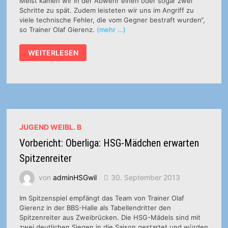
Meist kamen wir in der Abwehr einen oder sogar zwei
Schritte zu spät. Zudem leisteten wir uns im Angriff zu
viele technische Fehler, die vom Gegner bestraft wurden“,
so Trainer Olaf Gierenz.
(mehr …)
HSG
WEITERLESEN
WITTLICH
I
–
SV
64
ZWEIBRÜCKEN
22:34
(13:17)
JUGEND WEIBL. B
Vorbericht: Oberliga: HSG-Mädchen erwarten
Spitzenreiter
von
adminHSGwil
30. September 2013
Im Spitzenspiel empfängt das Team von Trainer Olaf
Gierenz in der BBS-Halle als Tabellendritter den
Spitzenreiter aus Zweibrücken. Die HSG-Mädels sind mit
zwei deutlichen Siegen in die Saison gestartet und würden