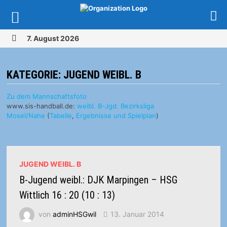
Zurück
7. August 2026
zum
MENÜ
Inhalt
KATEGORIE:
JUGEND WEIBL. B
Zu dem Mannschaftsfoto
www.sis-handball.de:
weibl. B-Jgd. Bezirksliga
Mosel/Nahe
(
Tabelle
,
Ergebnisse und Spielplan
)
JUGEND WEIBL. B
B-Jugend weibl.: DJK Marpingen – HSG
Wittlich 16 : 20 (10 : 13)
von
adminHSGwil
13. Januar 2014