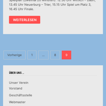
13.45 Uhr Neuerburg – Trier, 15.15 Uhr Spiel um Platz 3,
16.45 Uhr Finale.
B-
WEITERLESEN
JUGEND
WEIBL.:
HSG
WITTLICH
–
HSG
ALTENKIRCHEN
Seitennummerierung
Vorherige
1
…
8
9
der
Beiträge
ÜBER UNS …
Unser Verein
Vorstand
Geschäftsstelle
Webmaster