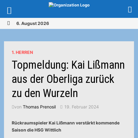
Zurück
6. August 2026
zum
MENÜ
Inhalt
1. HERREN
Topmeldung: Kai Lißmann
aus der Oberliga zurück
zu den Wurzeln
von
Thomas Prenosil
19. Februar 2024
Rückraumspieler Kai Lißmann verstärkt kommende
Saison die HSG Wittlich