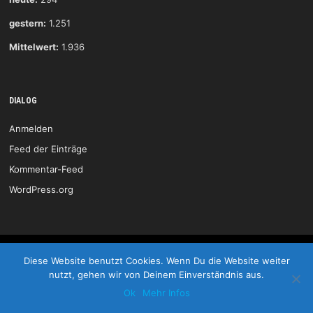
gestern:
1.251
Mittelwert:
1.936
DIALOG
Anmelden
Feed der Einträge
Kommentar-Feed
WordPress.org
HSG Wittlich © 2026
Diese Website benutzt Cookies. Wenn Du die Website weiter
nutzt, gehen wir von Deinem Einverständnis aus.
Start
Kontakt
Impressum
LOGIN
Ok
Mehr Infos