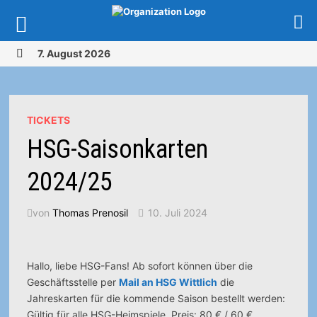
Zurück
7. August 2026
zum
MENÜ
Inhalt
TICKETS
HSG-Saisonkarten
2024/25
von
Thomas Prenosil
10. Juli 2024
Hallo, liebe HSG-Fans! Ab sofort können über die
Geschäftsstelle per
Mail an HSG Wittlich
die
Jahreskarten für die kommende Saison bestellt werden:
Gültig für alle HSG-Heimspiele, Preis: 80 € / 60 €