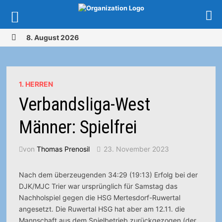
Zurück
8. August 2026
zum
MENÜ
Inhalt
1. HERREN
Verbandsliga-West
Männer: Spielfrei
von
Thomas Prenosil
23. November 2023
Nach dem überzeugenden 34:29 (19:13) Erfolg bei der
DJK/MJC Trier war ursprünglich für Samstag das
Nachholspiel gegen die HSG Mertesdorf-Ruwertal
angesetzt. Die Ruwertal HSG hat aber am 12.11. die
Mannschaft aus dem Spielbetrieb zurückgezogen
(der