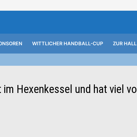
ONSOREN
WITTLICHER HANDBALL-CUP
ZUR HALL
t im Hexenkessel und hat viel vo