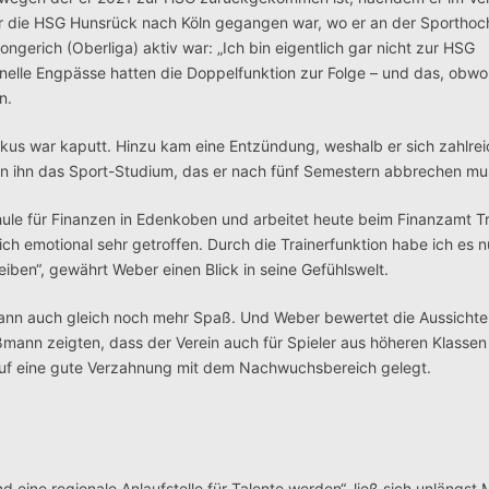
ber die HSG Hunsrück nach Köln gegangen war, wo er an der Sporthoc
ongerich (Oberliga) aktiv war: „Ich bin eigentlich gar nicht zur HSG
nelle Engpässe hatten die Doppelfunktion zur Folge – und das, obwo
n.
skus war kaputt. Hinzu kam eine Entzündung, weshalb er sich zahlre
en ihn das Sport-Studium, das er nach fünf Semestern abbrechen mu
ule für Finanzen in Edenkoben und arbeitet heute beim Finanzamt Tr
h emotional sehr getroffen. Durch die Trainerfunktion habe ich es 
iben“, gewährt Weber einen Blick in seine Gefühlswelt.
dann auch gleich noch mehr Spaß. Und Weber bewertet die Aussichte
ßmann zeigten, dass der Verein auch für Spieler aus höheren Klassen a
 auf eine gute Verzahnung mit dem Nachwuchsbereich gelegt.
 eine regionale Anlaufstelle für Talente werden“, ließ sich unlängst 