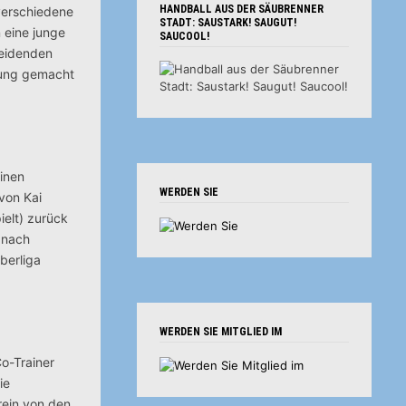
HANDBALL AUS DER SÄUBRENNER
verschiedene
STADT: SAUSTARK! SAUGUT!
 eine junge
SAUCOOL!
heidenden
prung gemacht
einen
WERDEN SIE
von Kai
elt) zurück
 nach
berliga
WERDEN SIE MITGLIED IM
o-Trainer
ie
rein von den