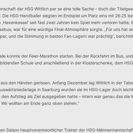
nnschaft der HSG Wittlich per se eine tolle Sache – doch der Titelge
.
Die HSG-Handballer siegten im Endspiel um Platz eins mit 26:25 b
,Hexenkessel‘ seit fast zwei Jahren kein Spiel mehr verloren hatte. 
ebus, war für eine würdige Final-Atmosphäre sorgte. „Für uns hat sic
super, und die Stimmung in beiden Fan-Lagern war prächtig“, bericht
e konnte der Feier-Marathon starten. Bei der Rückfahrt im Bus, und 
sbildenden Schule und anschließend in der Klosterschenke, dem HS
t aus den Händen gerissen. Anfang Dezember lag Wittlich in der Tab
Auswärtsniederlage in Saarburg wurden sie im HSG-Lager doch leicht
d den Aufstieg als Ziel ausgegeben hatte – intern war genau das di
. Wir wollten am Ende ganz oben stehen.“
weiten Saison hauptverantwortlicher Trainer der HSG-Männermannschaft