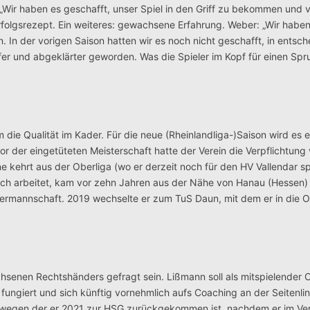
„Wir haben es geschafft, unser Spiel in den Griff zu bekommen und 
rfolgsrezept. Ein weiteres: gewachsene Erfahrung. Weber: „Wir haben
. In der vorigen Saison hatten wir es noch nicht geschafft, in entsc
ifer und abgeklärter geworden. Was die Spieler im Kopf für einen S
e Qualität im Kader. Für die neue (Rheinlandliga-)Saison wird es 
der eingetüteten Meisterschaft hatte der Verein die Verpflichtung 
ehrt aus der Oberliga (wo er derzeit noch für den HV Vallendar spi
guich arbeitet, kam vor zehn Jahren aus der Nähe von Hanau (Hessen)
nermannschaft. 2019 wechselte er zum TuS Daun, mit dem er in die O
senen Rechtshänders gefragt sein. Lißmann soll als mitspielender C
 fungiert und sich künftig vornehmlich aufs Coaching an der Seitenlin
d, wegen der er 2021 zur HSG zurückgekommen ist, nachdem er im Ve