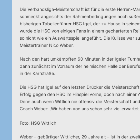
Die Verbandsliga-Meisterschaft ist für die erste Herren-Ma
schmeckt angesichts der Rahmenbedingungen noch süßer
bisherigen Tabellenführer HSC Igel, der zu Hause in seinem 
wurde die HSG von einigen Fans in einem gecharterten Reis
so nicht wie ein Auswärtsspiel angefühlt. Die Kulisse war 
Meistertrainer Nico Weber.
Nach den hart umkämpften 60 Minuten in der Igeler Turnhall
dann zunächst im Vorraum der heimischen Halle der Beruf
in der Karrstraße.
Die HSG hat Igel auf den letzten Drücker die Meisterschaf
Erfolg gegen den HSC im Hinspiel vorne, doch nach einer 
Denn auch wenn Wittlich nie offensiv die Meisterschaft un
Coach Weber: „Wir haben von uns schon sehr viel erwartet
Foto: HSG Wittlich
Weber – gebürtiger Wittlicher, 29 Jahre alt – ist in der z