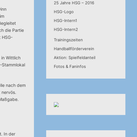
25 Jahre HSG – 2016
winn
HSG-Logo
eim
HSG-Intern1
Begleitet
HSG-Intern2
h die Partie
et HSG-
Trainingszeiten
Handballförderverein
in Wittlich
Aktion: Spielfeldanteil
G-Stammlokal
Fotos & Faninfos
elle nach dem
 nervös.
e Maßgabe.
. In der