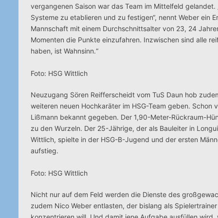
vergangenen Saison war das Team im Mittelfeld gelandet. 
Systeme zu etablieren und zu festigen“, nennt Weber ein E
Mannschaft mit einem Durchschnittsalter von 23, 24 Jahren
Momenten die Punkte einzufahren. Inzwischen sind alle re
haben, ist Wahnsinn.“
Foto: HSG Wittlich
Neuzugang Sören Reifferscheidt vom TuS Daun hob zudem di
weiteren neuen Hochkaräter im HSG-Team geben. Schon vor 
Lißmann bekannt gegeben. Der 1,90-Meter-Rückraum-Hüne k
zu den Wurzeln. Der 25-Jährige, der als Bauleiter in Lon
Wittlich, spielte in der HSG-B-Jugend und der ersten Män
aufstieg.
Foto: HSG Wittlich
Nicht nur auf dem Feld werden die Dienste des großgewach
zudem Nico Weber entlasten, der bislang als Spielertrainer
konzentrieren will. Und damit jene Aufgabe ausfüllen wir