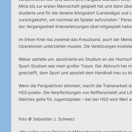
Minis bis zur ersten Mannschaft gespielt hat und dann ü
studierte und für die Vereine Königsdorf (Landesliga) und L
zurückgekehrt, um nochmal als Spieler aufzutreten.“ Perso
der Vergangenheit Knieverletzungen übel mitgespielt habe
Im linken Knie riss zweimal das Kreuzband, auch der Meni
Operationen unterziehen musste. Die Verletzungen kostet
Weber sattelte um, absolvierte ein Studium an der Hochsch
Sport-Studium war mein großer Traum. Der Abbruch hat mic
geschafft, dem Sport und speziell dem Handball treu zu ble
Wenn die Perspektiven stimmen, macht die Trainerarbeit 
HSG positiv. Die Verpflichtungen von Reifferscheidt und Li
Gleiches gelte für Jugendspieler – bei der HSG wird Wert
Foto © Sebastian J. Schwarz
„Wir wollen unser Projekt im Männerbereich vorantreiben und