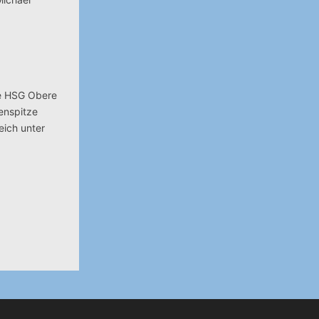
die HSG Obere
enspitze
eich unter