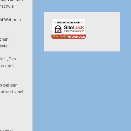
hschule
hl Weber in
ichen
sste.
ier. „Das
nun aber
n bei der
ttraktiv sei.
Michael