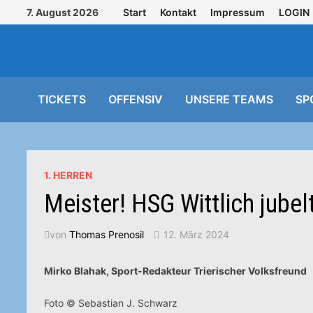
Zurück
7. August 2026
Start
Kontakt
Impressum
LOGIN
zum
Inhalt
TICKETS
OFFENSIV
UNSERE TEAMS
SP
1. HERREN
Meister! HSG Wittlich jubel
von
Thomas Prenosil
12. März 2024
Mirko Blahak, Sport-Redakteur Trierischer Volksfreund
Foto © Sebastian J. Schwarz