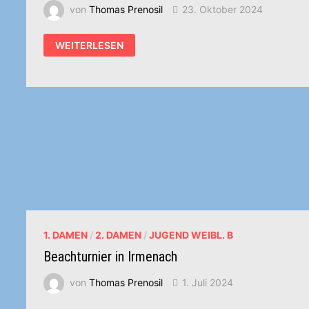
von
Thomas Prenosil
23. Oktober 2024
VORSCHAU
WEITERLESEN
FÜR
DEN
KOMMENDEN
SAMSTAG
1. DAMEN
/
2. DAMEN
/
JUGEND WEIBL. B
Beachturnier in Irmenach
von
Thomas Prenosil
1. Juli 2024