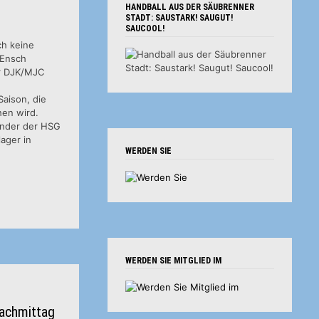
HANDBALL AUS DER SÄUBRENNER
STADT: SAUSTARK! SAUGUT!
SAUCOOL!
ch keine
 Ensch
ur DJK/MJC
Saison, die
hen wird.
ender der HSG
lager in
WERDEN SIE
WERDEN SIE MITGLIED IM
achmittag