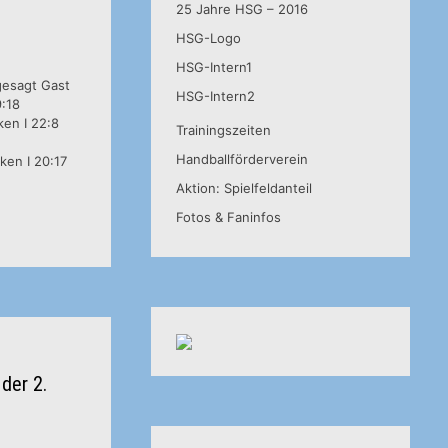
25 Jahre HSG – 2016
HSG-Logo
HSG-Intern1
gesagt Gast
HSG-Intern2
9:18
en I 22:8
Trainingszeiten
Handballförderverein
ken I 20:17
Aktion: Spielfeldanteil
Fotos & Faninfos
 der 2.