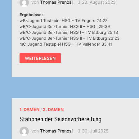
von
Thomas Prenosil
20. August 2025
Ergebnisse:
wB-Jugend Testspiel HSG – TV Engers 24:23
wB/C-Jugend 3er-Turnier HSG II – HSG I 29:39
wB/C-Jugend 3er-Turnier HSG I – TV Bitburg 25:13
wB/C-Jugend 3er-Turnier HSG II – TV Bitburg 23:23
mC-Jugend Testspiel HSG – HV Vallendar 33:41
HSG-
WEITERLESEN
NEWS
VOM
13.-19.8.2025
1. DAMEN
/
2. DAMEN
Stationen der Saisonvorbereitung
von
Thomas Prenosil
30. Juli 2025