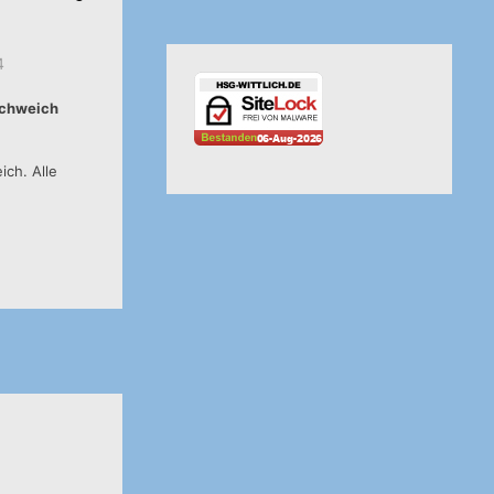
4
Schweich
ch. Alle