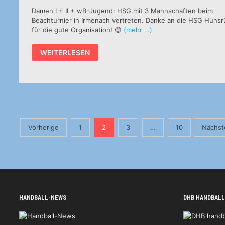
Damen I + II + wB-Jugend: HSG mit 3 Mannschaften beim
Beachturnier in Irmenach vertreten. Danke an die HSG Hunsr
für die gute Organisation! 😊
(mehr …)
BEACHTURNIER
WEITERLESEN
IN
IRMENACH
Seitennummerierung
Vorherige
1
2
3
…
10
Nächst
der
Beiträge
HANDBALL-NEWS
DHB HANDBALL