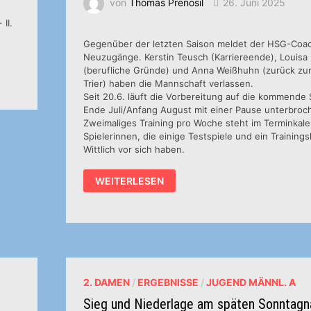
von
Thomas Prenosil
26. Juni 2025
II.
Gegenüber der letzten Saison meldet der HSG-Coa
Neuzugänge. Kerstin Teusch (Karriereende), Louisa
(berufliche Gründe) und Anna Weißhuhn (zurück z
Trier) haben die Mannschaft verlassen.
Seit 20.6. läuft die Vorbereitung auf die kommende 
Ende Juli/Anfang August mit einer Pause unterbroc
Zweimaliges Training pro Woche steht im Terminkal
Spielerinnen, die einige Testspiele und ein Trainings
Wittlich vor sich haben.
DAVID
WEITERLESEN
JUNCKER
GEHT
IN’S
4.
JAHR
ALS
TRAINER
DER
2.
DAMEN
2. DAMEN
/
ERGEBNISSE
/
JUGEND MÄNNL. A
Sieg und Niederlage am späten Sonntagn