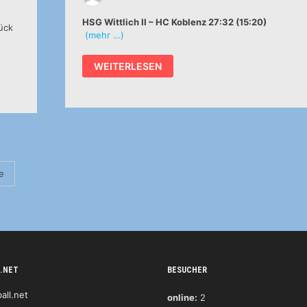
HSG Wittlich II – HC Koblenz 27:32 (15:20)
ück
(mehr …)
RHEINLANDLIGA
WEITERLESEN
FRAUEN:
FOTONACHLESE
VOM
LETZTEN
SAISONSPIEL
GEGEN
KOBLENZ
e
.NET
BESUCHER
online:
2