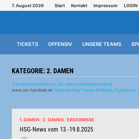
Zurück
7. August 2026
Start
Kontakt
Impressum
LOGIN
zum
Inhalt
TICKETS
OFFENSIV
UNSERE TEAMS
SP
KATEGORIE:
2. DAMEN
Zum Mannschaftsfoto/ Zur Mannschaftsaufstellung
www.sis-handball.de:
Rheinlandliga Frauen
(
Tabelle
,
Ergebnisse u
1. DAMEN
/
2. DAMEN
/
ERGEBNISSE
HSG-News vom 13.-19.8.2025