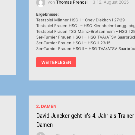
von
Thomas Prenosil
12. August 2025
Ergebnisse:
Testspiel Männer HSG I – Chev Diekirch I 27:29
Testspiel Frauen HSG I – HSG Kleenheim-Langg. ab
Testspiel Frauen TSG Mainz-Bretzenheim – HSG I 2
3er-Turnier Frauen HSG I – HSG TVA/ATSV Saarbrück
3er-Turnier Frauen HSG I – HSG II 23:15
3er-Turnier Frauen HSG II – HSG TVA/ATSV Saarbrüc
HSG-
WEITERLESEN
NEWS
VOM
9./10.8.2025
2. DAMEN
David Juncker geht in’s 4. Jahr als Trainer
Damen