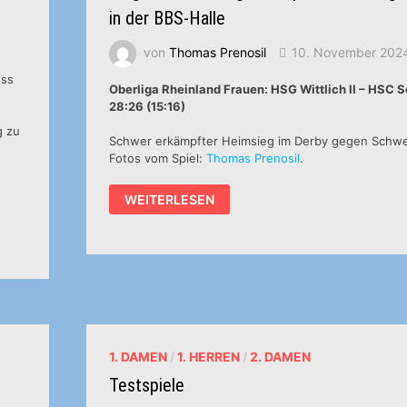
in der BBS-Halle
von
Thomas Prenosil
10. November 202
uss
Oberliga Rheinland Frauen: HSG Wittlich II – HSC 
28:26 (15:16)
g zu
Schwer erkämpfter Heimsieg im Derby gegen Schwei
Fotos vom Spiel:
Thomas Prenosil
.
SIEG
WEITERLESEN
UND
NIEDERLAGE
AM
SPÄTEN
SONNTAGNACHMITTAG
IN
DER
BBS-
HALLE
1. DAMEN
/
1. HERREN
/
2. DAMEN
Testspiele