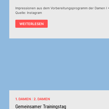
Impressionen aus dem Vorbereitungsprogramm der Damen I + 
Quelle: Instagram
STATIONEN
WEITERLESEN
DER
SAISONVORBEREITUNG
1. DAMEN
/
2. DAMEN
Gemeinsamer Trainingstag