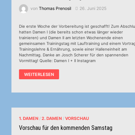
von
Thomas Prenosil
26. Juni 2025
Die erste Woche der Vorbereitung ist geschafft! Zum Abschl
hatten Damen I (die bereits schon etwas länger wieder
trainieren) und Damen II am letzten Wochenende einen
gemeinsamen Trainingstag mit Lauftraining und einem Vortra
Trainingslehre & Ernährung, sowie einer Halleneinheit am
Nachmittag. Danke an Josch Scherer für den spannenden
Vormittag! Quelle: Damen I + II Instagram
GEMEINSAMER
WEITERLESEN
TRAININGSTAG
1. DAMEN
/
2. DAMEN
/
VORSCHAU
Vorschau für den kommenden Samstag