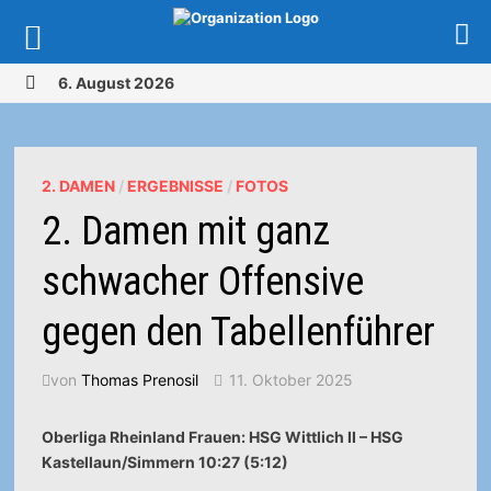
Zurück
6. August 2026
zum
MENÜ
Inhalt
2. DAMEN
/
ERGEBNISSE
/
FOTOS
2. Damen mit ganz
schwacher Offensive
gegen den Tabellenführer
von
Thomas Prenosil
11. Oktober 2025
Oberliga Rheinland Frauen: HSG Wittlich II – HSG
Kastellaun/Simmern 10:27 (5:12)