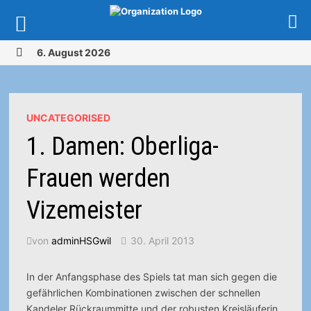
Zurück
6. August 2026
zum
MENÜ
Inhalt
UNCATEGORISED
1. Damen: Oberliga-
Frauen werden
Vizemeister
von
adminHSGwil
30. April 2013
In der Anfangsphase des Spiels tat man sich gegen die
gefährlichen Kombinationen zwischen der schnellen
Kandeler Rückraummitte und der robusten Kreisläuferin