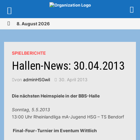
Zurück
8. August 2026
zum
MENÜ
Inhalt
SPIELBERICHTE
Hallen-News: 30.04.2013
von
adminHSGwil
30. April 2013
Die nächsten Heimspiele in der BBS-Halle
Sonntag, 5.5.2013
13:00 Uhr Rheinlandliga mA-Jugend HSG – TS Bendorf
Final-Four-Turnier im Eventum Wittlich