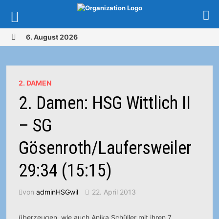
Zurück
6. August 2026
zum
MENÜ
Inhalt
2. DAMEN
2. Damen: HSG Wittlich II
– SG
Gösenroth/Laufersweiler
29:34 (15:15)
von
adminHSGwil
22. April 2013
überzeugen, wie auch Anika Schüller mit ihren 7