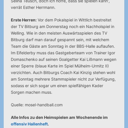
Selina Teusch, doch ich hoffe, dass sie spielen kann“,
verrät Esther Herrmann.
Erste Herren:
Vor dem Pokalspiel in Wittlich bestreitet
der TV Bitburg am Donnerstag noch ein Nachholspiel in
Welling. Wie in den meisten Auswärtsspielen des TV
Bitburg darf man darauf gespannt sein, mit welchem
Team die Gäste am Sonntag in der BBS-Halle auflaufen.
Im Eifelderby muss das Gastgeberteam von Trainer Igor
Domaschenko auf seinen Goalgetter Kai Lißmann wegen
einer Sperre (blaue Karte im Spiel Mülheim-Urmitz II)
verzichten. Auch Bitburgs Coach Kai Kinzig stehen wohl
am Sonntag mehrere Stammspieler nicht zur Verfügung,
sodass er sich sogar um einen spielfähigen Kader
Sorgen machen muss.
Quelle: mosel-handball.com
Alle Infos zu den Heimspielen am Wochenende im
offensiv Hallenheft
.