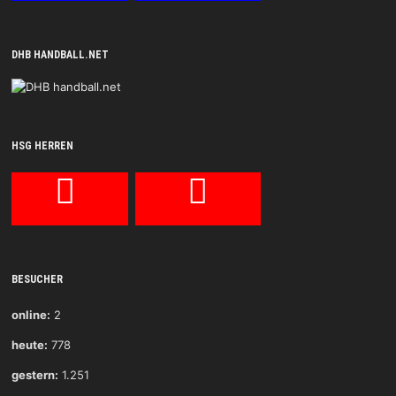
DHB HANDBALL.NET
HSG HERREN
BESUCHER
online:
2
heute:
778
gestern:
1.251