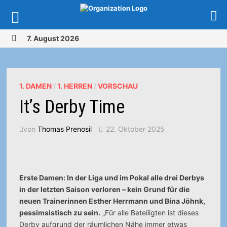
Zurück
7. August 2026
zum
MENÜ
Inhalt
1. DAMEN
/
1. HERREN
/
VORSCHAU
It’s Derby Time
von
Thomas Prenosil
22. Oktober 2025
Erste Damen: In der Liga und im Pokal alle drei Derbys
in der letzten Saison verloren – kein Grund für die
neuen Trainerinnen Esther Herrmann und Bina Jöhnk,
pessimsistisch zu sein.
„Für alle Beteiligten ist dieses
Derby aufgrund der räumlichen Nähe immer etwas