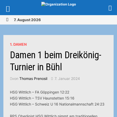
Zurück
7. August 2026
zum
MENÜ
Inhalt
1. DAMEN
Damen 1 beim Dreikönig-
Turnier in Bühl
von
Thomas Prenosil
7. Januar 2024
HSG Wittlich – FA Göppingen 12:22
HSG Wittlich – TSV Haunstetten 15:16
HSG Wittlich – Schweiz U 16 Nationalmannschaft 24:23
RPS Oberligist HSG Wittlich nimmt am traditionellen