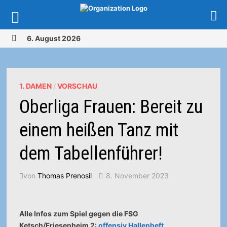
Zurück
6. August 2026
zum
MENÜ
Inhalt
1. DAMEN
/
VORSCHAU
Oberliga Frauen: Bereit zu
einem heißen Tanz mit
dem Tabellenführer!
von
Thomas Prenosil
8. November 2023
Alle Infos zum Spiel gegen die FSG
Ketsch/Friesenheim 2:
offensiv Hallenheft