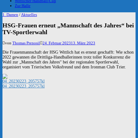
Wittlicher Handball-Cup
Zur Halle
1. Damen
/
Aktuelles
HSG-Frauen erneut „Mannschaft des Jahres“ bei
TV-Sportlerwahl
von
Thomas Prenosil
24. Februar 2023
13. März 2023
Die Frauenmannschaft der HSG Wittlich hat es erneut geschafft: Wie schon
2022 gewannen die Drittliga-Handballerinnen trotz toller Konkurrenz die
Wahl zur „Mannschaft des Jahres“ bei der regionalen Sportlerwahl,
organisiert vom Trierischen Volksfreund und dem Ironman Club Trier.
04_20230223_205757kl