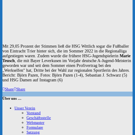
Mit 29,05 Prozent der Stimmen ließ die HSG Wittlich sogar die Fußballer
von Eintracht Trier hinter sich, die im Sommer 2022 in die Regionalliga
aufgestiegen waren. Zudem wurde die frühere HSG-Jugendspielerin
Marie
Teusch
, die mit Bayer Leverkusen im Vorjahr deutsche A-Jugend-Meisterin
geworden war und seit dem Sommer einen Profivertrag bei den
„Werkselfen“ hat, Dritte bei der Wahl zur regionalen Sportlerin des Jahres.
Bericht: Björn Pazen, Fotos: Björn Pazen (1-4), Sebastian J. Schwarz (5)
und HSG Damen auf Instagram (6)
Share
Share
Über uns …
Unser Verein
Vorstand
Geschäftsstelle
Webmaster
Formulare
Satzung