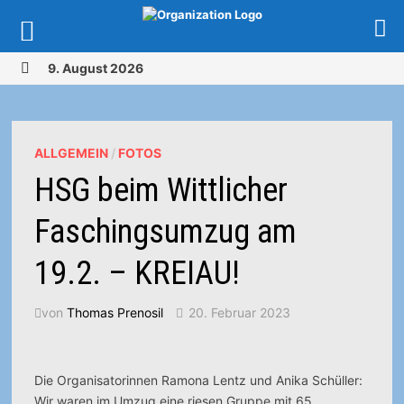
Zurück
9. August 2026
zum
MENÜ
Inhalt
ALLGEMEIN
/
FOTOS
HSG beim Wittlicher
Faschingsumzug am
19.2. – KREIAU!
von
Thomas Prenosil
20. Februar 2023
Die Organisatorinnen Ramona Lentz und Anika Schüller:
Wir waren im Umzug eine riesen Gruppe mit 65