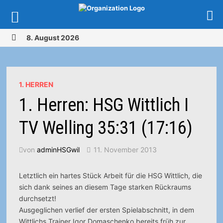
Zurück
8. August 2026
zum
MENÜ
Inhalt
1. HERREN
1. Herren: HSG Wittlich I
TV Welling 35:31 (17:16)
von
adminHSGwil
11. November 2013
Letztlich ein hartes Stück Arbeit für die HSG Wittlich, die
sich dank seines an diesem Tage starken Rückraums
durchsetzt!
Ausgeglichen verlief der ersten Spielabschnitt, in dem
Wittlichs Trainer Igor Domaschenko bereits früh zur