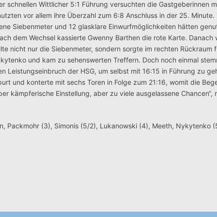
er schnellen Wittlicher 5:1 Führung versuchten die Gastgeberinnen mi
ten vor allem ihre Überzahl zum 6:8 Anschluss in der 25. Minute. 
ne Siebenmeter und 12 glasklare Einwurfmöglichkeiten hätten genu
ach dem Wechsel kassierte Gwenny Barthen die rote Karte. Danach
elte nicht nur die Siebenmeter, sondern sorgte im rechten Rückraum f
kytenko und kam zu sehenswerten Treffern. Doch noch einmal stem
n Leistungseinbruch der HSG, um selbst mit 16:15 in Führung zu g
spurt und konterte mit sechs Toren in Folge zum 21:16, womit die Be
per kämpferische Einstellung, aber zu viele ausgelassene Chancen“, 
n, Packmohr (3), Simonis (5/2), Lukanowski (4), Meeth, Nykytenko (