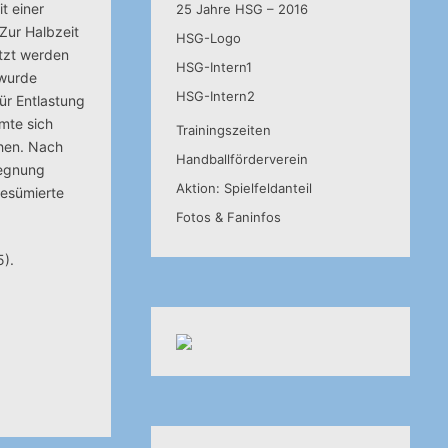
t einer
25 Jahre HSG – 2016
Zur Halbzeit
HSG-Logo
tzt werden
HSG-Intern1
 wurde
HSG-Intern2
ür Entlastung
mte sich
Trainingszeiten
ehen. Nach
Handballförderverein
gegnung
Aktion: Spielfeldanteil
resümierte
Fotos & Faninfos
5).