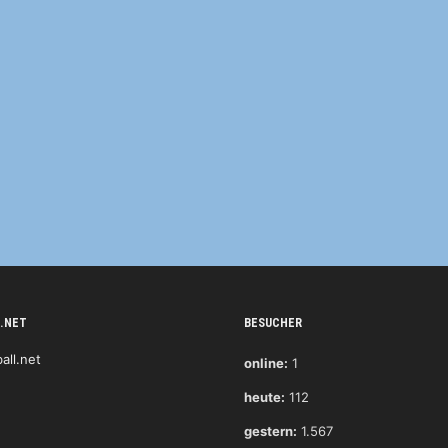
.NET
BESUCHER
online:
1
heute:
112
gestern:
1.567