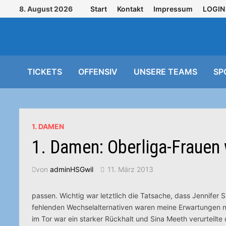
Zurück
8. August 2026
Start
Kontakt
Impressum
LOGIN
zum
Inhalt
TICKETS
OFFENSIV
UNSERE TEAMS
SP
1. DAMEN
1. Damen: Oberliga-Frauen
von
adminHSGwil
11. März 2013
passen. Wichtig war letztlich die Tatsache, dass Jennifer
fehlenden Wechselalternativen waren meine Erwartungen n
im Tor war ein starker Rückhalt und Sina Meeth verurteilte 