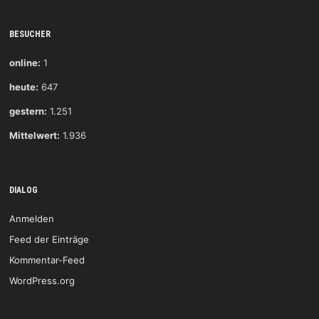
Haßloch 22:24 (13:17) am 21.9.2025
HVR-Pokal Frauen Viertelfinale: TV Engers – HSG
Regionalliga Südwest: TSG Mainz-Bretzenheim II
Wittlich I 17:30 (8:17), HSG-News vom
BESUCHER
– HSG Wittlich 25:22 (12:11) am 13.9.2025
9.-11.1.2026
Regionalliga Südwest: HSG Wittlich – HSV
Regionalliga Südwest: HSG Wittlich – TSG 1846
online:
1
Sobernheim 31:20 (14:6) am 7.9.2025
Mainz-Bretzenheim 2 24:25 (14:12), HSG-News
Regionalliga Südwest: HSG Wittlich – TSG Mainz-
heute:
647
vom 13./14.12.2025
Bretzenheim 31:24 (13:13) – Starkes Saisonfinale
Regionalliga Südwest: HSV Merzig-Hilbringen –
gestern:
1.251
in der BBS-Halle mit “Extra time”: Danke Tobi,
HSG Wittlich 22:29 (12:15), HSG-News vom
Meike, Charlie, Bina, Anne, Helen & Caro!
Mittelwert:
1.936
29./30.11.2025
Regionalliga Südwest: HSG Wittlich – VTV
Mundeheim 31:19 (19:10), HSG-News vom
15./16.11.2025
DIALOG
Regionalliga Südwest: HSG Wittlich – HC Koblenz
Anmelden
33:28 (19:14), HSG-News vom 8./9.11.2025
Regionalliga Südwest: HSG Wittlich – TV
Feed der Einträge
Bodenheim 27:21 (17:13), HSG-News vom
Kommentar-Feed
1./2.11.2025
WordPress.org
Regionalliga Südwest: HSG Wittlich – HSG
Hunsrück 29:24 (14:13), HSG-News vom
25./26.10.2025