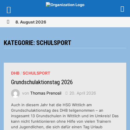
Zurück
8. August 2026
zum
MENÜ
Inhalt
KATEGORIE:
SCHULSPORT
DHB
/
SCHULSPORT
Grundschulaktionstag 2026
von
Thomas Prenosil
20. April 2026
Auch in diesem Jahr hat die HSG Wittlich am
Grundschulaktionstag des DHB teilgenommen – an
insgesamt 13 Grundschulen in Wittlich und im Umkreis! Das
kann nicht funktionieren ohne Hilfe von vielen Trainern
und Jugendlichen, die sich dafür einen Tag Urlaub