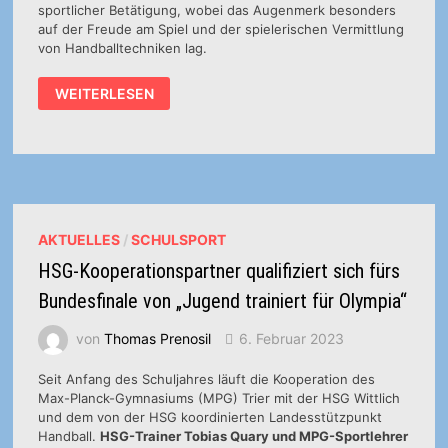
sportlicher Betätigung, wobei das Augenmerk besonders
auf der Freude am Spiel und der spielerischen Vermittlung
von Handballtechniken lag.
BUNDESWEITER
WEITERLESEN
GRUNDSCHUL-
HANDBALLTAG
AN
DER
GRUNDSCHULE
ST.
ANDREAS
ALTRICH
AKTUELLES
/
SCHULSPORT
HSG-Kooperationspartner qualifiziert sich fürs
Bundesfinale von „Jugend trainiert für Olympia“
von
Thomas Prenosil
6. Februar 2023
Seit Anfang des Schuljahres läuft die Kooperation des
Max-Planck-Gymnasiums (MPG) Trier mit der HSG Wittlich
und dem von der HSG koordinierten Landesstützpunkt
Handball.
HSG-Trainer Tobias Quary und MPG-Sportlehrer