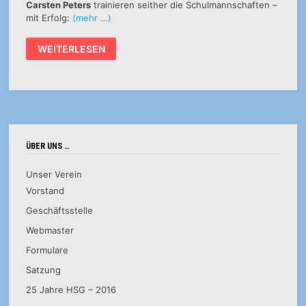
Carsten Peters
trainieren seither die Schulmannschaften –
mit Erfolg:
(mehr …)
HSG-
WEITERLESEN
KOOPERATIONSPARTNER
QUALIFIZIERT
SICH
FÜRS
BUNDESFINALE
VON
„JUGEND
TRAINIERT
FÜR
OLYMPIA“
ÜBER UNS …
Unser Verein
Vorstand
Geschäftsstelle
Webmaster
Formulare
Satzung
25 Jahre HSG – 2016