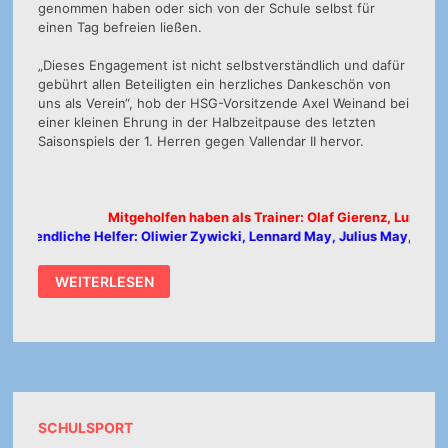
genommen haben oder sich von der Schule selbst für
einen Tag befreien ließen.
„Dieses Engagement ist nicht selbstverständlich und dafür
gebührt allen Beteiligten ein herzliches Dankeschön von
uns als Verein“, hob der HSG-Vorsitzende Axel Weinand bei
einer kleinen Ehrung in der Halbzeitpause des letzten
Saisonspiels der 1. Herren gegen Vallendar II hervor.
Mitgeholfen haben als Trainer: Olaf Gierenz, Luis Ley
jugendliche Helfer: Oliwier Zywicki, Lennard May, Julius May, Tobi St
GRUNDSCHULAKTIONSTAG
WEITERLESEN
2026
SCHULSPORT