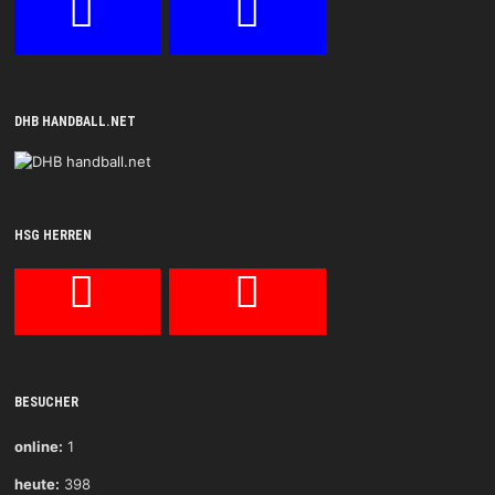
DHB HANDBALL.NET
HSG HERREN
BESUCHER
online:
1
heute:
398