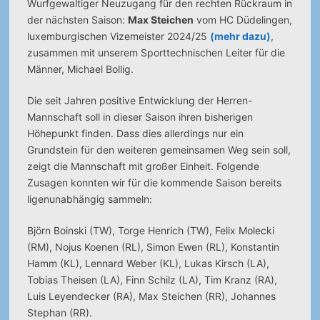
Wurfgewaltiger Neuzugang für den rechten Rückraum in
der nächsten Saison:
Max Steichen
vom HC Düdelingen,
luxemburgischen Vizemeister 2024/25
(mehr dazu)
,
zusammen mit unserem Sporttechnischen Leiter für die
Männer, Michael Bollig.
Die seit Jahren positive Entwicklung der Herren-
Mannschaft soll in dieser Saison ihren bisherigen
Höhepunkt finden. Dass dies allerdings nur ein
Grundstein für den weiteren gemeinsamen Weg sein soll,
zeigt die Mannschaft mit großer Einheit. Folgende
Zusagen konnten wir für die kommende Saison bereits
ligenunabhängig sammeln:
Björn Boinski (TW), Torge Henrich (TW), Felix Molecki
(RM), Nojus Koenen (RL), Simon Ewen (RL), Konstantin
Hamm (KL), Lennard Weber (KL), Lukas Kirsch (LA),
Tobias Theisen (LA), Finn Schilz (LA), Tim Kranz (RA),
Luis Leyendecker (RA), Max Steichen (RR), Johannes
Stephan (RR).