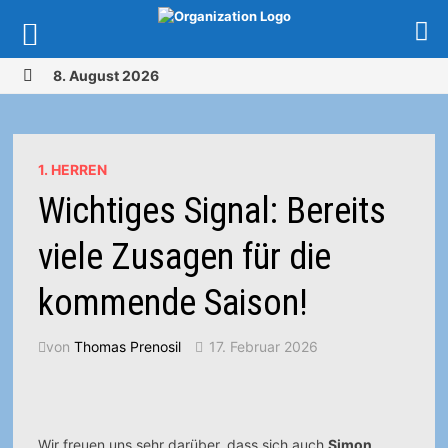
Zurück
8. August 2026
zum
MENÜ
Inhalt
1. HERREN
Wichtiges Signal: Bereits
viele Zusagen für die
kommende Saison!
von
Thomas Prenosil
17. Februar 2026
Wir freuen uns sehr darüber, dass sich auch
Simon