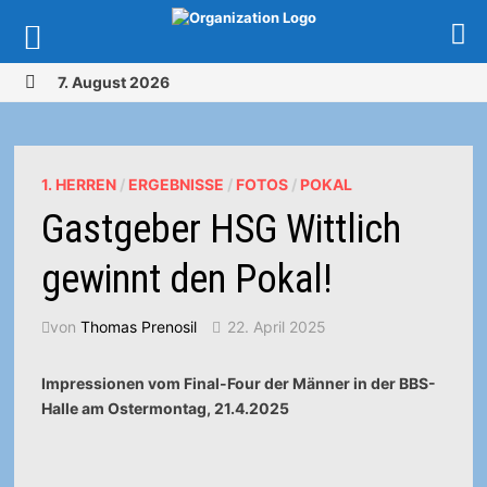
Zurück
7. August 2026
zum
MENÜ
Inhalt
1. HERREN
/
ERGEBNISSE
/
FOTOS
/
POKAL
Gastgeber HSG Wittlich
gewinnt den Pokal!
von
Thomas Prenosil
22. April 2025
Impressionen vom Final-Four der Männer in der BBS-
Halle am Ostermontag, 21.4.2025