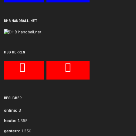
DHB HANDBALL.NET
HSG HERREN
BESUCHER
online:
3
heute:
1.355
gestern:
1.250