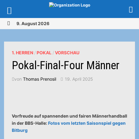
Zurück
9. August 2026
zum
MENÜ
Inhalt
1. HERREN
/
POKAL
/
VORSCHAU
Pokal-Final-Four Männer
von
Thomas Prenosil
19. April 2025
Vorfreude auf spannenden und fairen Männerhandball
in der BBS-Halle:
Fotos vom letzten Saisonspiel gegen
Bitburg