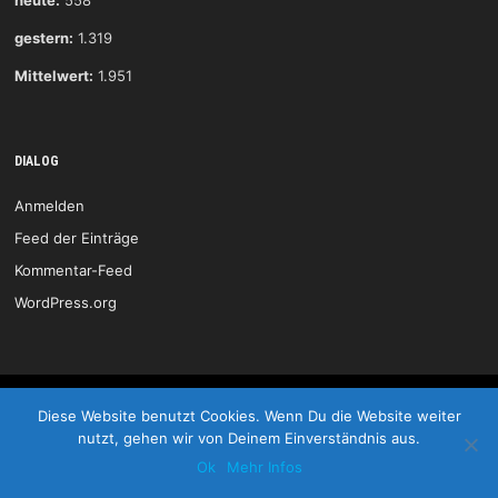
heute:
558
gestern:
1.319
Mittelwert:
1.951
DIALOG
Anmelden
Feed der Einträge
Kommentar-Feed
WordPress.org
HSG Wittlich © 2026
Diese Website benutzt Cookies. Wenn Du die Website weiter
nutzt, gehen wir von Deinem Einverständnis aus.
Start
Kontakt
Impressum
LOGIN
Ok
Mehr Infos