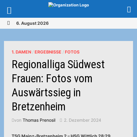
Zurück
6. August 2026
zum
MENÜ
Inhalt
1. DAMEN
/
ERGEBNISSE
/
FOTOS
Regionalliga Südwest
Frauen: Fotos vom
Auswärtssieg in
Bretzenheim
von
Thomas Prenosil
2. Dezember 2024
TSG Mainz-Bretzenheim 2 – HSG Wittlich 28:29