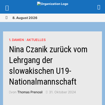
Zurück
8. August 2026
zum
MENÜ
Inhalt
1. DAMEN
/
AKTUELLES
Nina Czanik zurück vom
Lehrgang der
slowakischen U19-
Nationalmannschaft
von
Thomas Prenosil
31. Oktober 2024