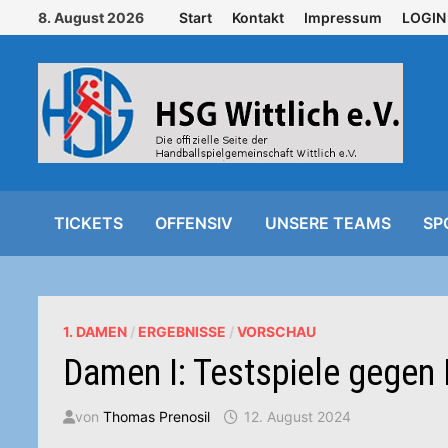
Zurück
8. August 2026
Start
Kontakt
Impressum
LOGIN
zum
Inhalt
TICKETS
OFFENSIV
UNSERE TEAMS
SP
1. DAMEN
/
ERGEBNISSE
/
VORSCHAU
Damen I: Testspiele gegen
von
Thomas Prenosil
12. August 2024