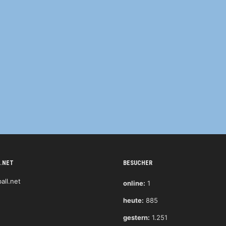
.NET
BESUCHER
online:
1
heute:
885
gestern:
1.251