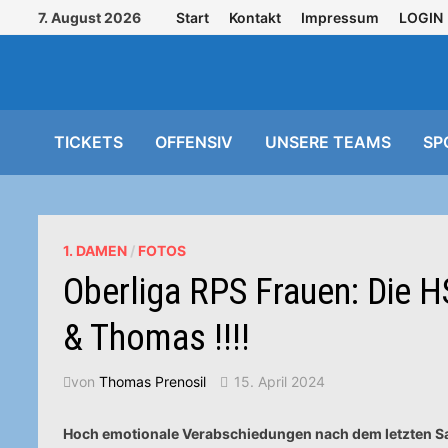
Zurück
7. August 2026
Start
Kontakt
Impressum
LOGIN
zum
Inhalt
TICKETS
OFFENSIV
UNSERE TEAMS
SP
1. DAMEN
/
FOTOS
Oberliga RPS Frauen: Die H
& Thomas !!!!
von
Thomas Prenosil
15. April 2024
Hoch emotionale Verabschiedungen nach dem letzten S