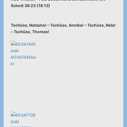
Schott 38:23 (18:13)
Tschüss, Natasha! – Tschüss, Annika! – Tschüss, Nele!
– Tschüss, Thomas!
6O3A7445bo
kl