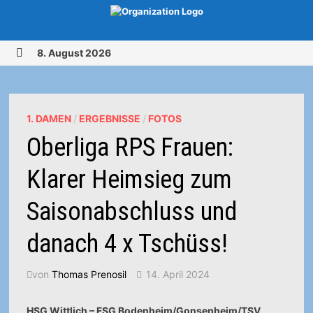
Zurück
8. August 2026
zum
MENÜ
Inhalt
1. DAMEN
/
ERGEBNISSE
/
FOTOS
Oberliga RPS Frauen:
Klarer Heimsieg zum
Saisonabschluss und
danach 4 x Tschüss!
von
Thomas Prenosil
14. April 2024
HSG Wittlich – FSG Bodenheim/Gonsenheim/TSV