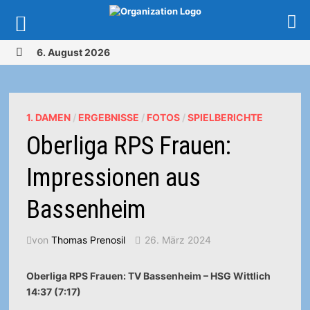
Zurück
6. August 2026
zum
MENÜ
Inhalt
1. DAMEN
/
ERGEBNISSE
/
FOTOS
/
SPIELBERICHTE
Oberliga RPS Frauen:
Impressionen aus
Bassenheim
von
Thomas Prenosil
26. März 2024
Oberliga RPS Frauen: TV Bassenheim – HSG Wittlich
14:37 (7:17)