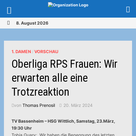
Zurück
8. August 2026
zum
MENÜ
Inhalt
1. DAMEN
/
VORSCHAU
Oberliga RPS Frauen: Wir
erwarten alle eine
Trotzreaktion
von
Thomas Prenosil
20. März 2024
TV Bassenheim – HSG Wittlich, Samstag, 23.März,
19:30 Uhr
Tobia Quary: „Wir haben die Begegnung des letzten