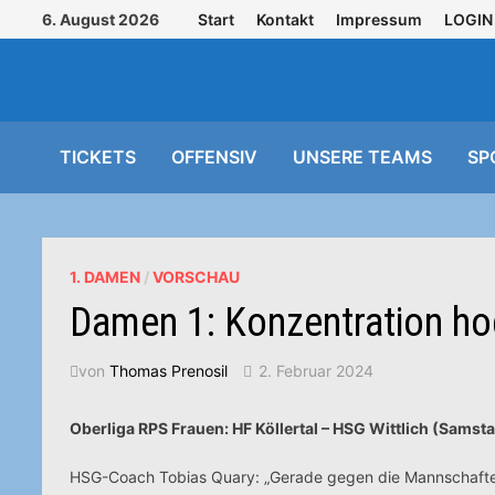
Zurück
6. August 2026
Start
Kontakt
Impressum
LOGIN
zum
Inhalt
TICKETS
OFFENSIV
UNSERE TEAMS
SP
1. DAMEN
/
VORSCHAU
Damen 1: Konzentration ho
von
Thomas Prenosil
2. Februar 2024
Oberliga RPS Frauen: HF Köllertal – HSG Wittlich (Samsta
HSG-Coach Tobias Quary: „Gerade gegen die Mannschaften, d