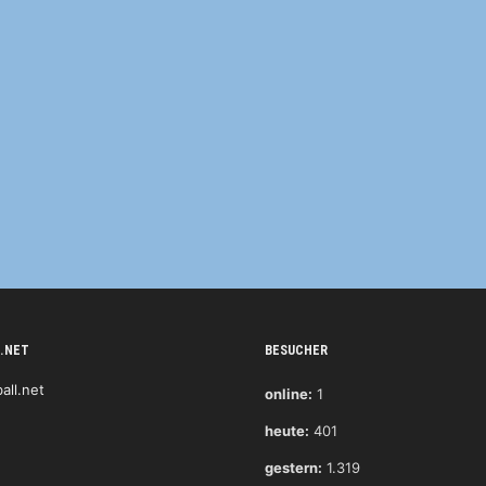
.NET
BESUCHER
online:
1
heute:
401
gestern:
1.319