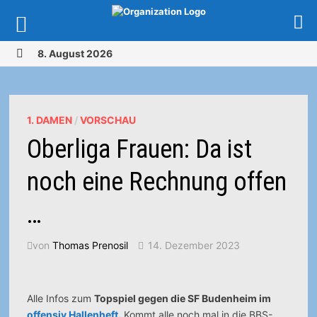
Zurück
8. August 2026
zum
MENÜ
Inhalt
1. DAMEN
/
VORSCHAU
Oberliga Frauen: Da ist
noch eine Rechnung offen
…
von
Thomas Prenosil
14. Dezember 2023
Alle Infos zum
Topspiel gegen die SF Budenheim im
offensiv Hallenheft.
Kommt alle noch mal in die BBS-