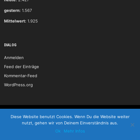
gestern:
1.567
Mittelwert:
1.925
DIALOG
Anmelden
Feed der Einträge
Kommentar-Feed
WordPress.org
HSG Wittlich © 2026
Diese Website benutzt Cookies. Wenn Du die Website weiter
nutzt, gehen wir von Deinem Einverständnis aus.
Start
Kontakt
Impressum
LOGIN
Ok
Mehr Infos