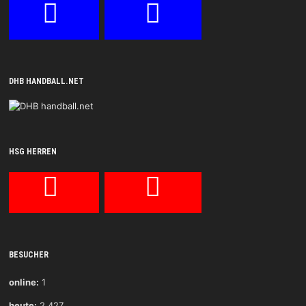
DHB HANDBALL.NET
HSG HERREN
BESUCHER
online:
1
heute:
2.427