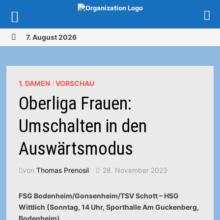
Zurück
7. August 2026
zum
MENÜ
Inhalt
1. DAMEN
/
VORSCHAU
Oberliga Frauen:
Umschalten in den
Auswärtsmodus
von
Thomas Prenosil
28. November 2023
FSG Bodenheim/Gonsenheim/TSV Schott – HSG
Wittlich (Sonntag, 14 Uhr, Sporthalle Am Guckenberg,
Bodenheim)